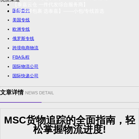
【泰嘉云仓 一件代发综合服务商】
国际货代
【发全球包裹 选泰嘉】——小包/专线首选
美国专线
欧洲专线
俄罗斯专线
跨境电商物流
FBA头程
国际物流公司
国际快递公司
文章详情
NEWS DETAIL
MSC货物追踪的全面指南，轻
松掌握物流进度!