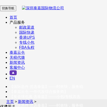
切换导航
在 线 客 服
首页
产品服务
邮政渠道
企业微信
国际快递
香港UPS
专线小包
服务号
FBA头程
泰嘉云仓
关税代缴
新闻资讯
订阅号
客服中心
客户服务热线
EN
400-098-5699
【国际急件 优选泰嘉】——时效快，服务稳
联系我们
【泰嘉云仓 一件代发综合服务商】
【发全球包裹 选泰嘉】——小包/专线首选
主页
>
新闻资讯
>
【国际急件 优选泰嘉】——时效快，服务稳
优质渠道