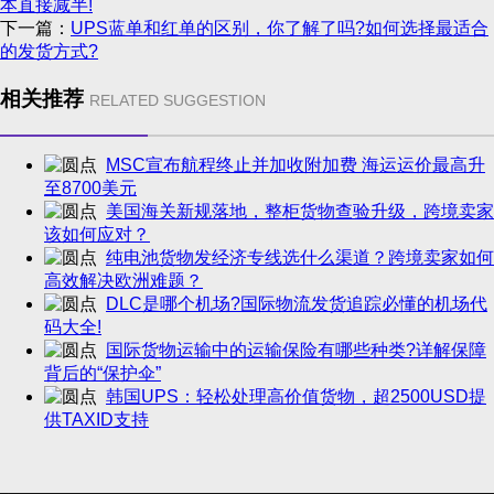
本直接减半!
下一篇：
UPS蓝单和红单的区别，你了解了吗?如何选择最适合
的发货方式?
相关推荐
RELATED SUGGESTION
MSC宣布航程终止并加收附加费 海运运价最高升
至8700美元
美国海关新规落地，整柜货物查验升级，跨境卖家
该如何应对？
纯电池货物发经济专线选什么渠道？跨境卖家如何
高效解决欧洲难题？
DLC是哪个机场?国际物流发货追踪必懂的机场代
码大全!
国际货物运输中的运输保险有哪些种类?详解保障
背后的“保护伞”
韩国UPS：轻松处理高价值货物，超2500USD提
供TAXID支持