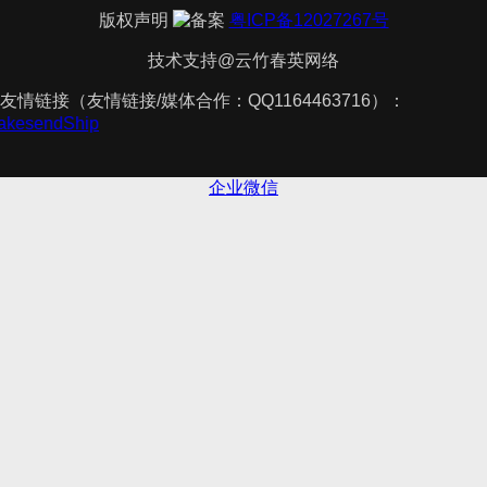
版权声明
粤ICP备12027267号
技术支持@云竹春英网络
友情链接（友情链接/媒体合作：QQ1164463716）：
TakesendShip
企业微信