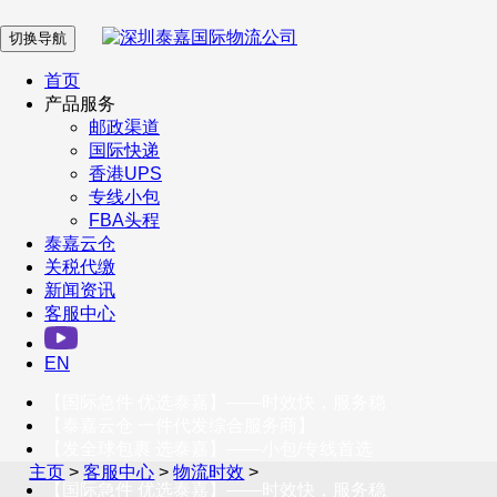
切换导航
在 线 客 服
首页
产品服务
邮政渠道
企业微信
国际快递
香港UPS
专线小包
服务号
FBA头程
泰嘉云仓
关税代缴
新闻资讯
订阅号
客服中心
客户服务热线
EN
400-098-5699
【国际急件 优选泰嘉】——时效快，服务稳
联系我们
【泰嘉云仓 一件代发综合服务商】
【发全球包裹 选泰嘉】——小包/专线首选
主页
>
客服中心
>
物流时效
>
【国际急件 优选泰嘉】——时效快，服务稳