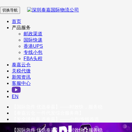
切换导航
在 线 客 服
首页
产品服务
邮政渠道
企业微信
国际快递
香港UPS
专线小包
服务号
FBA头程
泰嘉云仓
关税代缴
新闻资讯
订阅号
客服中心
客户服务热线
EN
400-098-5699
【国际急件 优选泰嘉】——时效快，服务稳
联系我们
【泰嘉云仓 一件代发综合服务商】
【发全球包裹 选泰嘉】——小包/专线首选
【国际急件 优选泰嘉】——时效快，服务稳