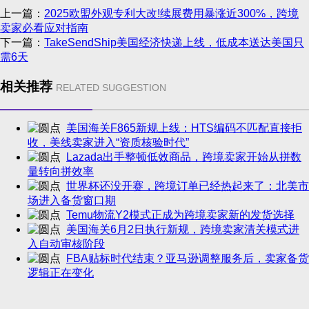
上一篇：
2025欧盟外观专利大改!续展费用暴涨近300%，跨境
卖家必看应对指南
下一篇：
TakeSendShip美国经济快递上线，低成本送达美国只
需6天
相关推荐
RELATED SUGGESTION
美国海关F865新规上线：HTS编码不匹配直接拒
收，美线卖家进入“资质核验时代”
Lazada出手整顿低效商品，跨境卖家开始从拼数
量转向拼效率
世界杯还没开赛，跨境订单已经热起来了：北美市
场进入备货窗口期
Temu物流Y2模式正成为跨境卖家新的发货选择
美国海关6月2日执行新规，跨境卖家清关模式进
入自动审核阶段
FBA贴标时代结束？亚马逊调整服务后，卖家备货
逻辑正在变化