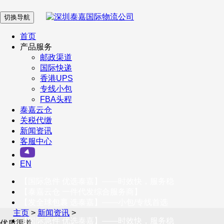
切换导航
在 线 客 服
首页
产品服务
邮政渠道
企业微信
国际快递
香港UPS
专线小包
服务号
FBA头程
泰嘉云仓
关税代缴
新闻资讯
订阅号
客服中心
客户服务热线
EN
400-098-5699
【国际急件 优选泰嘉】——时效快，服务稳
联系我们
【泰嘉云仓 一件代发综合服务商】
【发全球包裹 选泰嘉】——小包/专线首选
主页
>
新闻资讯
>
【国际急件 优选泰嘉】——时效快，服务稳
优质渠道