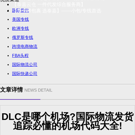
【泰嘉云仓 一件代发综合服务商】
国际货代
【发全球包裹 选泰嘉】——小包/专线首选
美国专线
欧洲专线
俄罗斯专线
跨境电商物流
FBA头程
国际物流公司
国际快递公司
文章详情
NEWS DETAIL
DLC是哪个机场?国际物流发货
追踪必懂的机场代码大全!