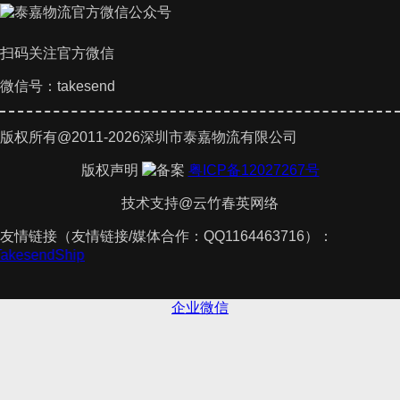
扫码关注官方微信
微信号：takesend
版权所有@2011-2026深圳市泰嘉物流有限公司
版权声明
粤ICP备12027267号
技术支持@云竹春英网络
友情链接（友情链接/媒体合作：QQ1164463716）：
TakesendShip
企业微信