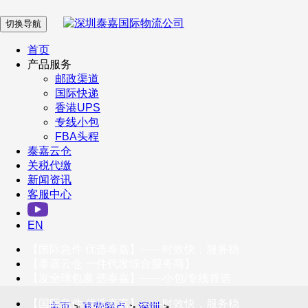
切换导航
在 线 客 服
首页
产品服务
邮政渠道
企业微信
国际快递
香港UPS
专线小包
服务号
FBA头程
泰嘉云仓
关税代缴
新闻资讯
订阅号
客服中心
客户服务热线
EN
400-098-5699
【国际急件 优选泰嘉】——时效快，服务稳
联系我们
【泰嘉云仓 一件代发综合服务商】
【发全球包裹 选泰嘉】——小包/专线首选
【国际急件 优选泰嘉】——时效快，服务稳
主页
>
直营网点
>
深圳
>