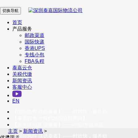
切换导航
在 线 客 服
首页
产品服务
邮政渠道
企业微信
国际快递
香港UPS
专线小包
服务号
FBA头程
泰嘉云仓
关税代缴
新闻资讯
订阅号
客服中心
客户服务热线
EN
400-098-5699
【国际急件 优选泰嘉】——时效快，服务稳
联系我们
【泰嘉云仓 一件代发综合服务商】
【发全球包裹 选泰嘉】——小包/专线首选
主页
>
新闻资讯
>
【国际急件 优选泰嘉】——时效快，服务稳
优质渠道