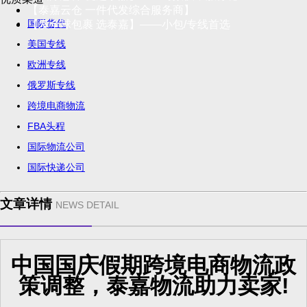
【泰嘉云仓 一件代发综合服务商】
国际货代
【发全球包裹 选泰嘉】——小包/专线首选
美国专线
欧洲专线
俄罗斯专线
跨境电商物流
FBA头程
国际物流公司
国际快递公司
文章详情
NEWS DETAIL
中国国庆假期跨境电商物流政
策调整，泰嘉物流助力卖家!