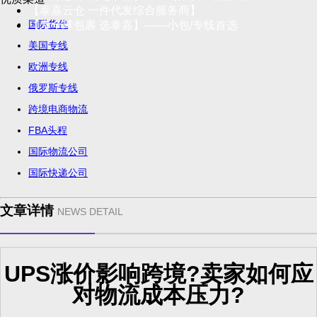
【泰嘉云仓 一件代发综合服务商】
国际货代
【发全球包裹 选泰嘉】——小包/专线首选
美国专线
欧洲专线
俄罗斯专线
跨境电商物流
FBA头程
国际物流公司
国际快递公司
文章详情
NEWS DETAIL
UPS涨价影响跨境?卖家如何应
对物流成本压力?