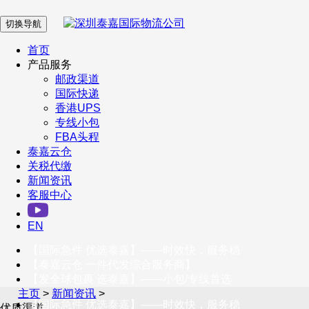
切换导航
在 线 客 服
首页
产品服务
邮政渠道
企业微信
国际快递
香港UPS
专线小包
服务号
FBA头程
泰嘉云仓
关税代缴
新闻资讯
订阅号
客服中心
客户服务热线
EN
400-098-5699
【国际急件 优选泰嘉】——时效快，服务稳
联系我们
【泰嘉云仓 一件代发综合服务商】
【发全球包裹 选泰嘉】——小包/专线首选
主页
>
新闻资讯
>
【国际急件 优选泰嘉】——时效快，服务稳
优质渠道