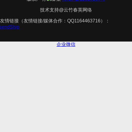
技术支持@云竹春英网络
友情链接（友情链接/媒体合作：QQ1164463716）：
esendShip
企业微信