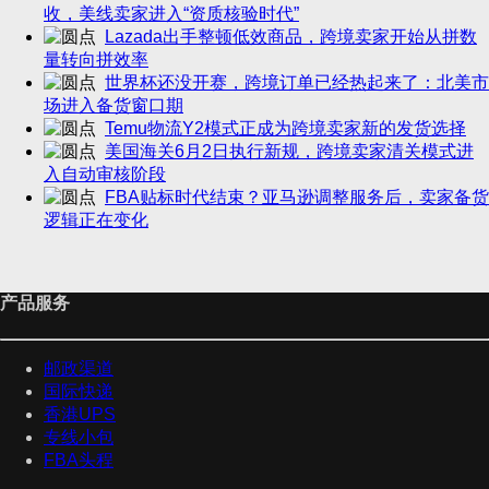
收，美线卖家进入“资质核验时代”
Lazada出手整顿低效商品，跨境卖家开始从拼数
量转向拼效率
世界杯还没开赛，跨境订单已经热起来了：北美市
场进入备货窗口期
Temu物流Y2模式正成为跨境卖家新的发货选择
美国海关6月2日执行新规，跨境卖家清关模式进
入自动审核阶段
FBA贴标时代结束？亚马逊调整服务后，卖家备货
逻辑正在变化
产品服务
邮政渠道
国际快递
香港UPS
专线小包
FBA头程