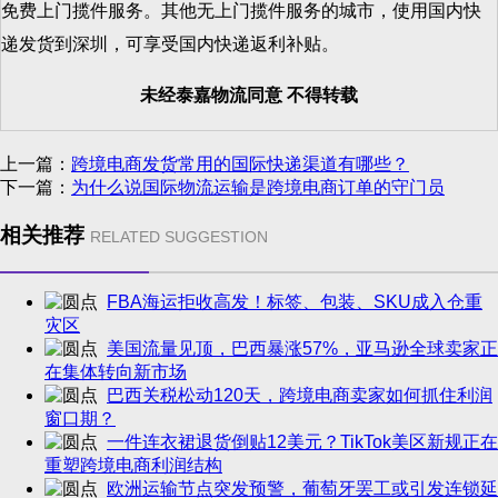
免费上门揽件服务。其他无上门揽件服务的城市，使用国内快
递发货到深圳，可享受国内快递返利补贴。
未经泰嘉物流同意 不得转载
上一篇：
跨境电商发货常用的国际快递渠道有哪些？
下一篇：
为什么说国际物流运输是跨境电商订单的守门员
相关推荐
RELATED SUGGESTION
FBA海运拒收高发！标签、包装、SKU成入仓重
灾区
美国流量见顶，巴西暴涨57%，亚马逊全球卖家正
在集体转向新市场
巴西关税松动120天，跨境电商卖家如何抓住利润
窗口期？
一件连衣裙退货倒贴12美元？TikTok美区新规正在
重塑跨境电商利润结构
欧洲运输节点突发预警，葡萄牙罢工或引发连锁延