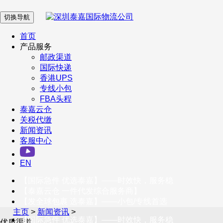
切换导航
在 线 客 服
首页
产品服务
邮政渠道
企业微信
国际快递
香港UPS
专线小包
服务号
FBA头程
泰嘉云仓
关税代缴
新闻资讯
订阅号
客服中心
客户服务热线
EN
400-098-5699
【国际急件 优选泰嘉】——时效快，服务稳
联系我们
【泰嘉云仓 一件代发综合服务商】
【发全球包裹 选泰嘉】——小包/专线首选
主页
>
新闻资讯
>
【国际急件 优选泰嘉】——时效快，服务稳
优质渠道