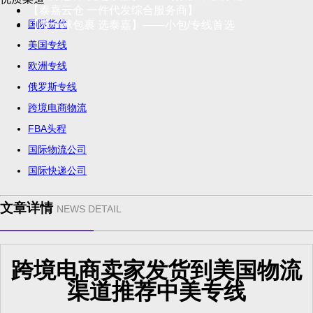
【泰嘉云仓 一件代发综合服务商】
国际货代
【发全球包裹 选泰嘉】——小包/专线首选
美国专线
欧洲专线
俄罗斯专线
跨境电商物流
FBA头程
国际物流公司
国际快递公司
文章详情
NEWS DETAIL
跨境电商卖家发货到美国物流
渠道推荐中美专线