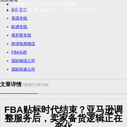
【泰嘉云仓 一件代发综合服务商】
国际货代
【发全球包裹 选泰嘉】——小包/专线首选
美国专线
欧洲专线
俄罗斯专线
跨境电商物流
FBA头程
国际物流公司
国际快递公司
文章详情
NEWS DETAIL
FBA贴标时代结束？亚马逊调
整服务后，卖家备货逻辑正在
变化