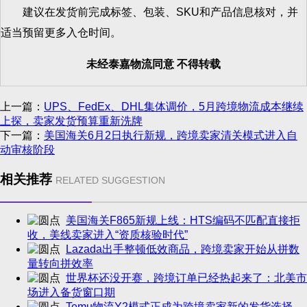
建议在发货前完成标签、包装、SKU和产品信息核对，并
适当预留更多入仓时间。
未经泰嘉物流同意 不得转载
上一篇：
UPS、FedEx、DHL集体调价，5月跨境物流成本继续
上探，卖家发货预算重新洗牌
下一篇：
美国海关6月2日执行新规，跨境卖家清关模式进入自
动审核阶段
相关推荐
RELATED SUGGESTION
美国海关F865新规上线：HTS编码不匹配直接拒
收，美线卖家进入“资质核验时代”
Lazada出手整顿低效商品，跨境卖家开始从拼数
量转向拼效率
世界杯还没开赛，跨境订单已经热起来了：北美市
场进入备货窗口期
Temu物流Y2模式正成为跨境卖家新的发货选择