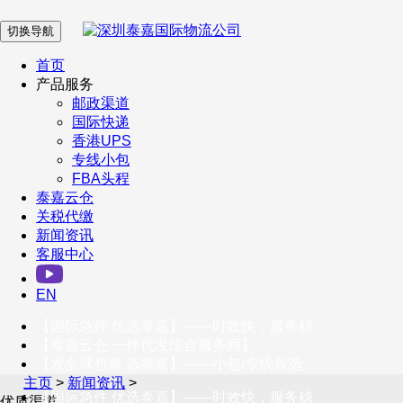
切换导航
在 线 客 服
首页
产品服务
邮政渠道
企业微信
国际快递
香港UPS
专线小包
服务号
FBA头程
泰嘉云仓
关税代缴
新闻资讯
订阅号
客服中心
客户服务热线
EN
400-098-5699
【国际急件 优选泰嘉】——时效快，服务稳
联系我们
【泰嘉云仓 一件代发综合服务商】
【发全球包裹 选泰嘉】——小包/专线首选
主页
>
新闻资讯
>
【国际急件 优选泰嘉】——时效快，服务稳
优质渠道