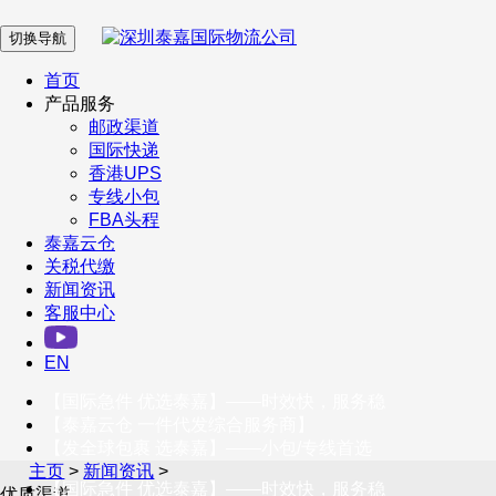
切换导航
在 线 客 服
首页
产品服务
邮政渠道
企业微信
国际快递
香港UPS
专线小包
服务号
FBA头程
泰嘉云仓
关税代缴
新闻资讯
订阅号
客服中心
客户服务热线
EN
400-098-5699
【国际急件 优选泰嘉】——时效快，服务稳
联系我们
【泰嘉云仓 一件代发综合服务商】
【发全球包裹 选泰嘉】——小包/专线首选
主页
>
新闻资讯
>
【国际急件 优选泰嘉】——时效快，服务稳
优质渠道