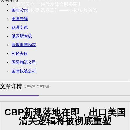
【泰嘉云仓 一件代发综合服务商】
国际货代
【发全球包裹 选泰嘉】——小包/专线首选
美国专线
欧洲专线
俄罗斯专线
跨境电商物流
FBA头程
国际物流公司
国际快递公司
文章详情
NEWS DETAIL
CBP新规落地在即，出口美国
清关逻辑将被彻底重塑