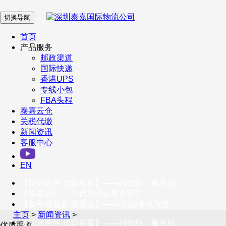
切换导航
在 线 客 服
首页
产品服务
邮政渠道
企业微信
国际快递
香港UPS
专线小包
服务号
FBA头程
泰嘉云仓
关税代缴
新闻资讯
订阅号
客服中心
客户服务热线
EN
400-098-5699
【国际急件 优选泰嘉】——时效快，服务稳
联系我们
【泰嘉云仓 一件代发综合服务商】
【发全球包裹 选泰嘉】——小包/专线首选
主页
>
新闻资讯
>
【国际急件 优选泰嘉】——时效快，服务稳
优质渠道