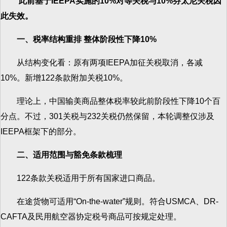
此前基于
IEEPA
实施的
10%
对等关税与
10%
芬太尼关税因
此失效。
一、税率结构重排 整体阶段性下降10%
从结构变化看：原有两项IEEPA加征关税取消，各减
10%。新增122条款附加关税10%。
理论上，中国输美商品整体税率较此前阶段性下降10个百
分点。不过，301关税与232关税仍然保留，本轮调整仅涉及
IEEPA框架下的部分。
二、适用范围与豁免条款梳理
122条款关税适用于所有国家进口商品。
在途货物可适用“On-the-water”规则。符合USMCA、DR-
CAFTA及民用航空器协定税号商品可按规定处理。