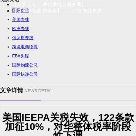
【泰嘉云仓 一件代发综合服务商】
国际货代
【发全球包裹 选泰嘉】——小包/专线首选
美国专线
欧洲专线
俄罗斯专线
跨境电商物流
FBA头程
国际物流公司
国际快递公司
文章详情
NEWS DETAIL
美国IEEPA关税失效，122条款
加征10%，对华整体税率阶段
性下调