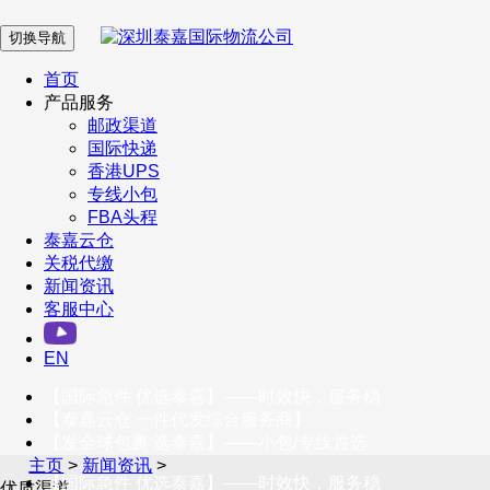
切换导航
在 线 客 服
首页
产品服务
邮政渠道
企业微信
国际快递
香港UPS
专线小包
服务号
FBA头程
泰嘉云仓
关税代缴
新闻资讯
订阅号
客服中心
客户服务热线
EN
400-098-5699
【国际急件 优选泰嘉】——时效快，服务稳
联系我们
【泰嘉云仓 一件代发综合服务商】
【发全球包裹 选泰嘉】——小包/专线首选
主页
>
新闻资讯
>
【国际急件 优选泰嘉】——时效快，服务稳
优质渠道