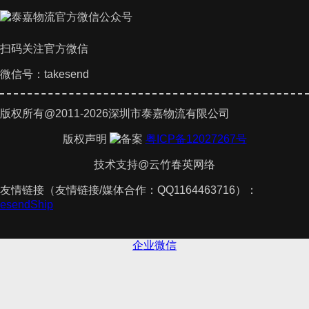
扫码关注官方微信
微信号：takesend
版权所有@2011-2026深圳市泰嘉物流有限公司
版权声明
粤ICP备12027267号
技术支持@云竹春英网络
友情链接（友情链接/媒体合作：QQ1164463716）：
akesendShip
企业微信