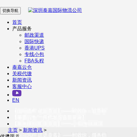
切换导航
在 线 客 服
首页
产品服务
邮政渠道
企业微信
国际快递
香港UPS
专线小包
服务号
FBA头程
泰嘉云仓
关税代缴
新闻资讯
订阅号
客服中心
客户服务热线
EN
400-098-5699
【国际急件 优选泰嘉】——时效快，服务稳
联系我们
【泰嘉云仓 一件代发综合服务商】
【发全球包裹 选泰嘉】——小包/专线首选
主页
>
新闻资讯
>
【国际急件 优选泰嘉】——时效快，服务稳
优质渠道