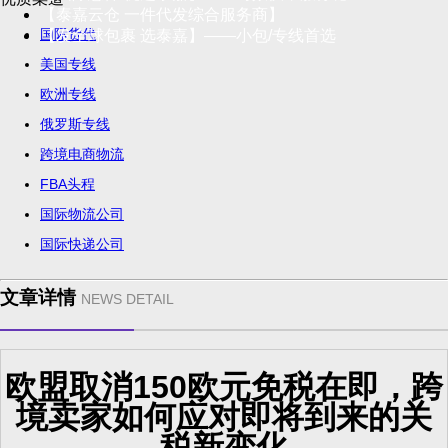
【泰嘉云仓 一件代发综合服务商】
国际货代
【发全球包裹 选泰嘉】——小包/专线首选
美国专线
欧洲专线
俄罗斯专线
跨境电商物流
FBA头程
国际物流公司
国际快递公司
文章详情
NEWS DETAIL
欧盟取消150欧元免税在即，跨
境卖家如何应对即将到来的关
税新变化