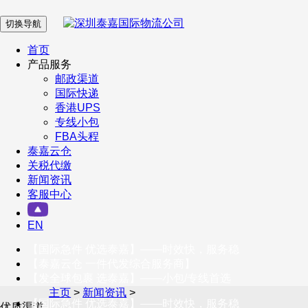
切换导航
在 线 客 服
首页
产品服务
邮政渠道
企业微信
国际快递
香港UPS
专线小包
服务号
FBA头程
泰嘉云仓
关税代缴
新闻资讯
订阅号
客服中心
客户服务热线
EN
400-098-5699
【国际急件 优选泰嘉】——时效快，服务稳
联系我们
【泰嘉云仓 一件代发综合服务商】
【发全球包裹 选泰嘉】——小包/专线首选
主页
>
新闻资讯
>
【国际急件 优选泰嘉】——时效快，服务稳
优质渠道