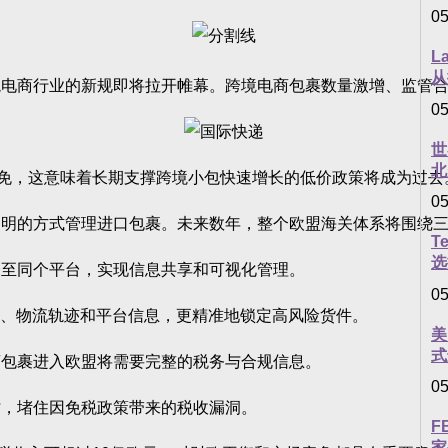
05
L
从
商行业的新规即将拉开帷幕。跨境电商包裹数量激增、监管合
05
世
北
免，这意味着长期支撑跨境小包快速增长的低价政策将成为过去
05
的方式管理进口包裹。未来数年，整个欧盟海关体系将围绕三
T
选
至同个平台，实现信息共享和可视化管理。
05
、物流轨迹和平台信息，更精准地锁定高风险货件。
美
式
包裹进入欧盟将需要完整的税务与合规信息。
05
，堵住因免税政策带来的税收漏洞。
F
家