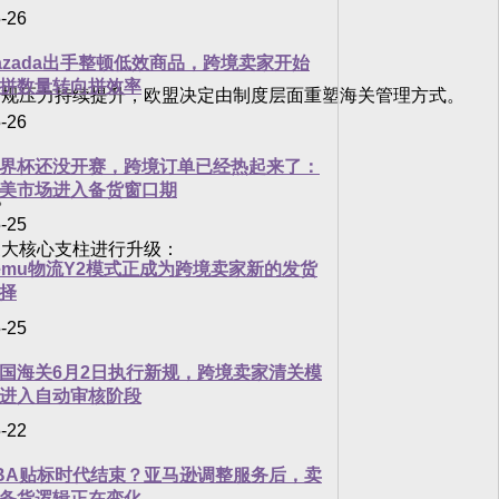
-26
azada出手整顿低效商品，跨境卖家开始
拼数量转向拼效率
规压力持续提升，欧盟决定由制度层面重塑海关管理方式。
-26
界杯还没开赛，跨境订单已经热起来了：
美市场进入备货窗口期
。
-25
大核心支柱进行升级：
emu物流Y2模式正成为跨境卖家新的发货
择
-25
国海关6月2日执行新规，跨境卖家清关模
进入自动审核阶段
-22
BA贴标时代结束？亚马逊调整服务后，卖
备货逻辑正在变化