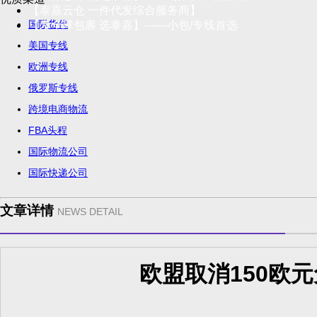
【泰嘉云仓 一件代发综合服务商】
国际货代
【发全球包裹 选泰嘉】——小包/专线首选
美国专线
欧洲专线
俄罗斯专线
跨境电商物流
FBA头程
国际物流公司
国际快递公司
文章详情
NEWS DETAIL
欧盟取消150欧