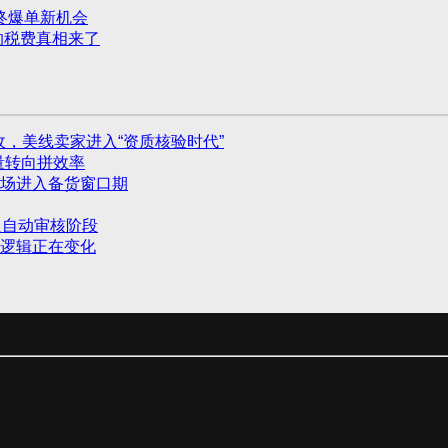
年终爆单新机会
的税费真相来了
收，美线卖家进入“资质核验时代”
量转向拼效率
场进入备货窗口期
入自动审核阶段
货逻辑正在变化