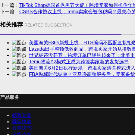
上一篇：
TikTok Shop德国首秀黑五大促！跨境卖家如何抓住
下一篇：
CSBS合作协议上线，Temu卖家会被包税吗？最关心
相关推荐
RELATED SUGGESTION
美国海关F865新规上线：HTS编码不匹配直接拒
Lazada出手整顿低效商品，跨境卖家开始从拼数
世界杯还没开赛，跨境订单已经热起来了：北美市
Temu物流Y2模式正成为跨境卖家新的发货选择
美国海关6月2日执行新规，跨境卖家清关模式进
FBA贴标时代结束？亚马逊调整服务后，卖家备
产品服务
邮政渠道
国际快递
香港UPS
专线小包