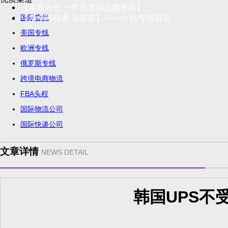
【泰嘉云仓 一件代发综合服务商】
国际货代
【发全球包裹 选泰嘉】——小包/专线首选
美国专线
欧洲专线
俄罗斯专线
跨境电商物流
FBA头程
国际物流公司
国际快递公司
文章详情
NEWS DETAIL
韩国UPS不