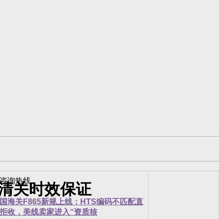
效清关时效保证
国海关F865新规上线：HTS编码不匹配直
拒收，美线卖家进入“资质核