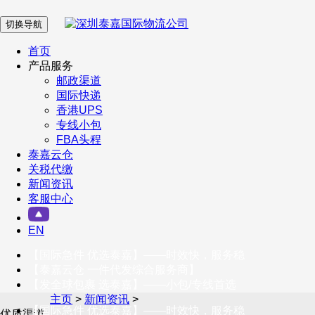
切换导航
在 线 客 服
首页
产品服务
邮政渠道
企业微信
国际快递
香港UPS
专线小包
服务号
FBA头程
泰嘉云仓
关税代缴
新闻资讯
订阅号
客服中心
客户服务热线
EN
400-098-5699
【国际急件 优选泰嘉】——时效快，服务稳
联系我们
【泰嘉云仓 一件代发综合服务商】
【发全球包裹 选泰嘉】——小包/专线首选
主页
>
新闻资讯
>
【国际急件 优选泰嘉】——时效快，服务稳
优质渠道