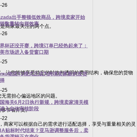
-26
azada出手整顿低效商品，跨境卖家开始
拼数量转向拼效率
是商家最关注的两个点。
-26
界杯还没开赛，跨境订单已经热起来了：
美市场进入备货窗口期
-25
，让您能够享受稳定的时效与透明的费用结构，确保您的货物
emu物流Y2模式正成为跨境卖家新的发货
择
-25
您无需担心偏远地区的问题。
国海关6月2日执行新规，跨境卖家清关模
进入自动审核阶段
能够节省开支。
-22
，商家可以根据自己的需求进行适配选择，享受与重量相关的灵
BA贴标时代结束？亚马逊调整服务后，卖
备货逻辑正在变化