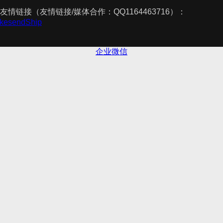
友情链接（友情链接/媒体合作：QQ1164463716）：
TakesendShip
企业微信