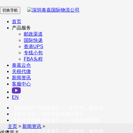
切换导航
在 线 客 服
首页
产品服务
邮政渠道
企业微信
国际快递
香港UPS
专线小包
服务号
FBA头程
泰嘉云仓
关税代缴
新闻资讯
订阅号
客服中心
客户服务热线
EN
400-098-5699
【国际急件 优选泰嘉】——时效快，服务稳
联系我们
【泰嘉云仓 一件代发综合服务商】
【发全球包裹 选泰嘉】——小包/专线首选
主页
>
新闻资讯
>
【国际急件 优选泰嘉】——时效快，服务稳
优质渠道