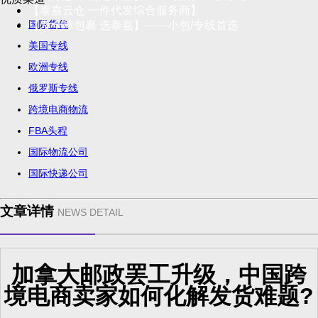
【泰嘉云仓 一件代发综合服务商】
国际货代
【发全球包裹 选泰嘉】——小包/专线首选
美国专线
欧洲专线
俄罗斯专线
跨境电商物流
FBA头程
国际物流公司
国际快递公司
文章详情
NEWS DETAIL
加拿大邮政罢工升级，中国跨
境电商卖家如何化解发货难题?