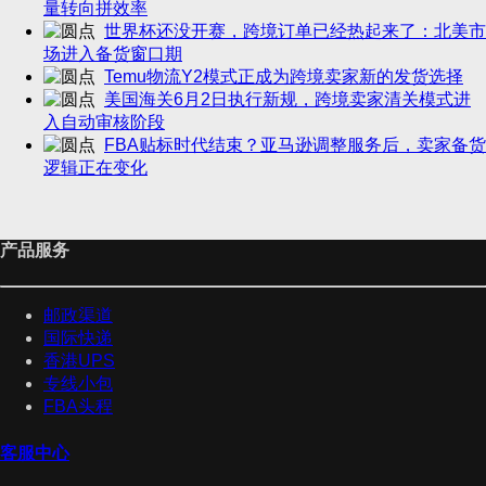
量转向拼效率
世界杯还没开赛，跨境订单已经热起来了：北美市
场进入备货窗口期
Temu物流Y2模式正成为跨境卖家新的发货选择
美国海关6月2日执行新规，跨境卖家清关模式进
入自动审核阶段
FBA贴标时代结束？亚马逊调整服务后，卖家备货
逻辑正在变化
产品服务
邮政渠道
国际快递
香港UPS
专线小包
FBA头程
客服中心