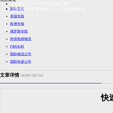
【泰嘉云仓 一件代发综合服务商】
国际货代
【发全球包裹 选泰嘉】——小包/专线首选
美国专线
欧洲专线
俄罗斯专线
跨境电商物流
FBA头程
国际物流公司
国际快递公司
文章详情
NEWS DETAIL
快