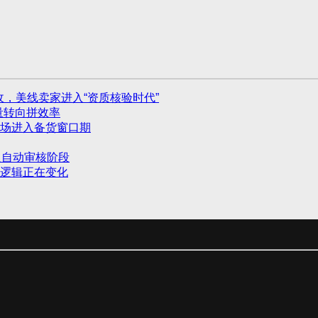
收，美线卖家进入“资质核验时代”
量转向拼效率
场进入备货窗口期
入自动审核阶段
货逻辑正在变化