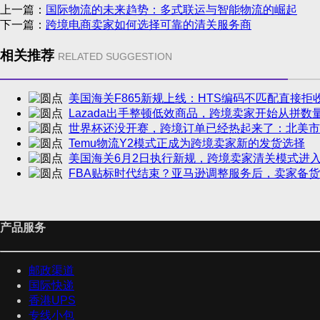
上一篇：
国际物流的未来趋势：多式联运与智能物流的崛起
下一篇：
跨境电商卖家如何选择可靠的清关服务商
相关推荐
RELATED SUGGESTION
美国海关F865新规上线：HTS编码不匹配直接拒
Lazada出手整顿低效商品，跨境卖家开始从拼数
世界杯还没开赛，跨境订单已经热起来了：北美市
Temu物流Y2模式正成为跨境卖家新的发货选择
美国海关6月2日执行新规，跨境卖家清关模式进
FBA贴标时代结束？亚马逊调整服务后，卖家备
产品服务
邮政渠道
国际快递
香港UPS
专线小包