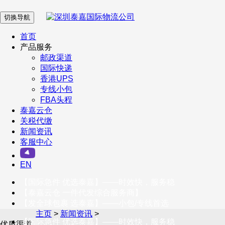
切换导航
在 线 客 服
首页
产品服务
邮政渠道
企业微信
国际快递
香港UPS
专线小包
服务号
FBA头程
泰嘉云仓
关税代缴
新闻资讯
订阅号
客服中心
客户服务热线
EN
400-098-5699
【国际急件 优选泰嘉】——时效快，服务稳
联系我们
【泰嘉云仓 一件代发综合服务商】
【发全球包裹 选泰嘉】——小包/专线首选
主页
>
新闻资讯
>
【国际急件 优选泰嘉】——时效快，服务稳
优质渠道