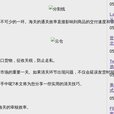
05
L
从
可少的一环。海关的通关效率直接影响到商品的交付速度和客
05
世
北
05
口货物，征收关税，防止走私。
T
选
场的重要一关。如果清关环节出现问题，不仅会延误发货时间
05
中呢?本文将为您分享一些实用的清关技巧。
美
式
05
海关的审核效率。
F
家