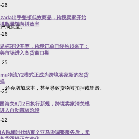
-26
azada出手整顿低效商品，跨境卖家开始
拼数量转向拼效率
户满意度。
-26
界杯还没开赛，跨境订单已经热起来了：
美市场进入备货窗口期
-25
emu物流Y2模式正成为跨境卖家新的发货
择
，还会增加成本，甚至导致货物被扣押或销毁。
-25
国海关6月2日执行新规，跨境卖家清关模
进入自动审核阶段
-22
BA贴标时代结束？亚马逊调整服务后，卖
备货逻辑正在变化