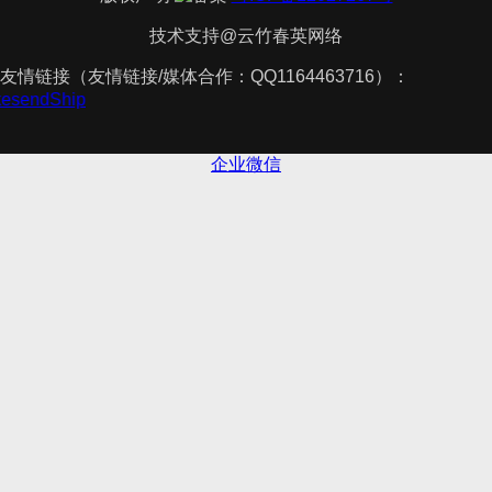
技术支持@云竹春英网络
友情链接（友情链接/媒体合作：QQ1164463716）：
akesendShip
企业微信