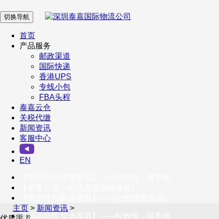
切换导航
在 线 客 服
首页
产品服务
邮政渠道
企业微信
国际快递
香港UPS
专线小包
服务号
FBA头程
泰嘉云仓
关税代缴
新闻资讯
订阅号
客服中心
客户服务热线
EN
400-098-5699
【国际急件 优选泰嘉】——时效快，服务稳
联系我们
【泰嘉云仓 一件代发综合服务商】
【发全球包裹 选泰嘉】——小包/专线首选
主页
>
新闻资讯
>
【国际急件 优选泰嘉】——时效快，服务稳
优质渠道