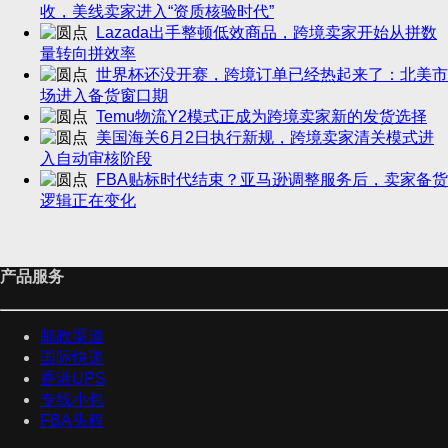
收，美线卖家进入“资质核验时代”
Lazada出手整顿低效商品，跨境卖家开始从拼数
量转向拼效率
世界杯还没开赛，跨境订单已经热起来了：北美市
场进入备货窗口期
Temu物流Y2模式正成为跨境卖家新的发货选择
美国海关6月2日执行新规，跨境卖家清关模式进
入自动审核阶段
FBA贴标时代结束？亚马逊调整服务后，卖家备货
逻辑正在变化
产品服务
邮政渠道
国际快递
香港UPS
专线小包
FBA头程