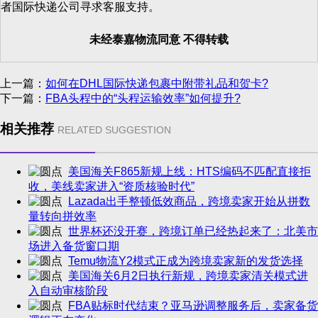
者国际快递公司寻求客服支持。
未经泰嘉物流同意 不得转载
上一篇：
如何在DHL国际快递包裹中附带礼品和贺卡?
下一篇：
FBA头程中的“头程运输效率”如何提升?
相关推荐
RELATED SUGGESTION
美国海关F865新规上线：HTS编码不匹配直接拒
收，美线卖家进入“资质核验时代”
Lazada出手整顿低效商品，跨境卖家开始从拼数
量转向拼效率
世界杯还没开赛，跨境订单已经热起来了：北美市
场进入备货窗口期
Temu物流Y2模式正成为跨境卖家新的发货选择
美国海关6月2日执行新规，跨境卖家清关模式进
入自动审核阶段
FBA贴标时代结束？亚马逊调整服务后，卖家备货