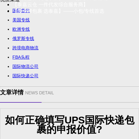
【泰嘉云仓 一件代发综合服务商】
国际货代
【发全球包裹 选泰嘉】——小包/专线首选
美国专线
欧洲专线
俄罗斯专线
跨境电商物流
FBA头程
国际物流公司
国际快递公司
文章详情
NEWS DETAIL
如何正确填写UPS国际快递包
裹的申报价值?