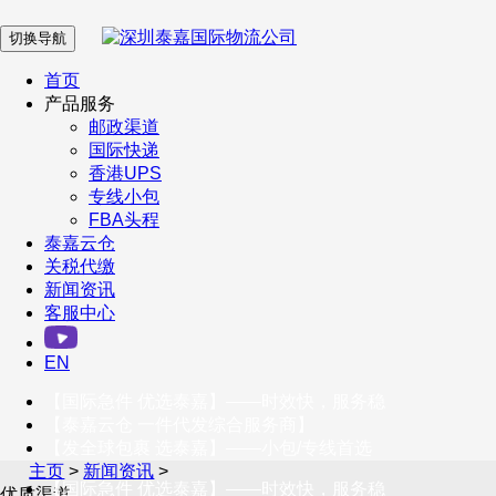
切换导航
在 线 客 服
首页
产品服务
邮政渠道
企业微信
国际快递
香港UPS
专线小包
服务号
FBA头程
泰嘉云仓
关税代缴
新闻资讯
订阅号
客服中心
客户服务热线
EN
400-098-5699
【国际急件 优选泰嘉】——时效快，服务稳
联系我们
【泰嘉云仓 一件代发综合服务商】
【发全球包裹 选泰嘉】——小包/专线首选
主页
>
新闻资讯
>
【国际急件 优选泰嘉】——时效快，服务稳
优质渠道