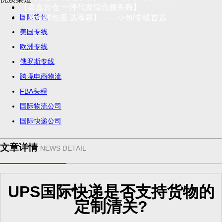
【泰嘉云仓 一件代发综合服务商】
国际货代
【发全球包裹 选泰嘉】——小包/专线首选
美国专线
欧洲专线
俄罗斯专线
跨境电商物流
FBA头程
国际物流公司
国际快递公司
文章详情
NEWS DETAIL
UPS国际快递是否支持货物的
定制清关?