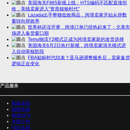
美国海关F865新规上线：HTS编码不匹配直接拒
收，美线卖家进入“资质核验时代”
Lazada出手整顿低效商品，跨境卖家开始从拼数
量转向拼效率
世界杯还没开赛，跨境订单已经热起来了：北美市
场进入备货窗口期
Temu物流Y2模式正成为跨境卖家新的发货选择
美国海关6月2日执行新规，跨境卖家清关模式进
入自动审核阶段
FBA贴标时代结束？亚马逊调整服务后，卖家备货
逻辑正在变化
产品服务
邮政渠道
国际快递
香港UPS
专线小包
FBA头程