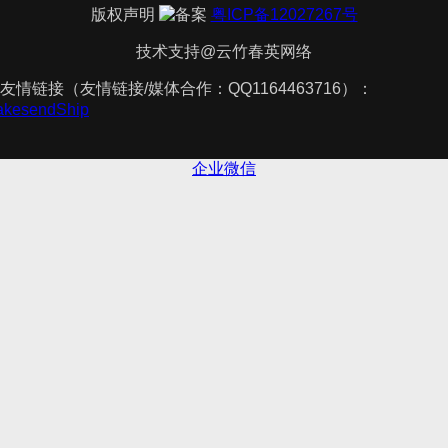
版权声明
粤ICP备12027267号
技术支持@云竹春英网络
友情链接（友情链接/媒体合作：QQ1164463716）：
TakesendShip
企业微信