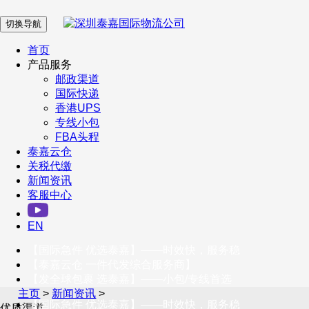
切换导航
在 线 客 服
首页
产品服务
邮政渠道
企业微信
国际快递
香港UPS
专线小包
服务号
FBA头程
泰嘉云仓
关税代缴
新闻资讯
订阅号
客服中心
客户服务热线
EN
400-098-5699
【国际急件 优选泰嘉】——时效快，服务稳
联系我们
【泰嘉云仓 一件代发综合服务商】
【发全球包裹 选泰嘉】——小包/专线首选
主页
>
新闻资讯
>
【国际急件 优选泰嘉】——时效快，服务稳
优质渠道