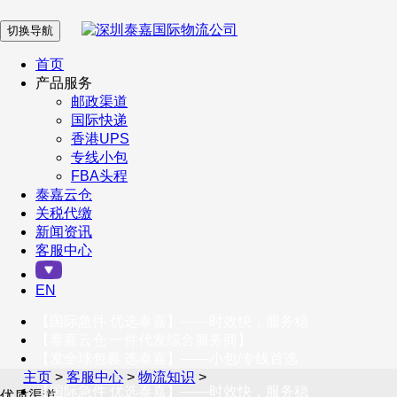
切换导航
在 线 客 服
首页
产品服务
邮政渠道
企业微信
国际快递
香港UPS
专线小包
服务号
FBA头程
泰嘉云仓
关税代缴
新闻资讯
订阅号
客服中心
客户服务热线
EN
400-098-5699
【国际急件 优选泰嘉】——时效快，服务稳
联系我们
【泰嘉云仓 一件代发综合服务商】
【发全球包裹 选泰嘉】——小包/专线首选
主页
>
客服中心
>
物流知识
>
【国际急件 优选泰嘉】——时效快，服务稳
优质渠道