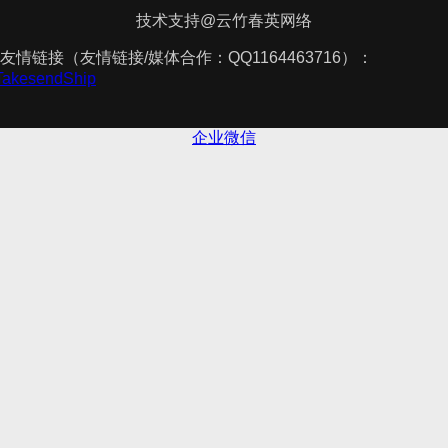
技术支持@云竹春英网络
友情链接（友情链接/媒体合作：QQ1164463716）：
TakesendShip
企业微信