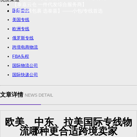
【泰嘉云仓 一件代发综合服务商】
国际货代
【发全球包裹 选泰嘉】——小包/专线首选
美国专线
欧洲专线
俄罗斯专线
跨境电商物流
FBA头程
国际物流公司
国际快递公司
文章详情
NEWS DETAIL
欧美、中东、拉美国际专线物
流哪种更合适跨境卖家