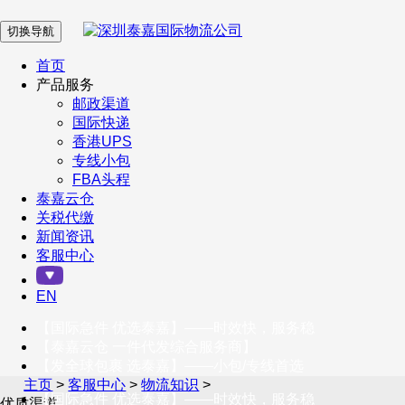
切换导航
在 线 客 服
首页
产品服务
邮政渠道
企业微信
国际快递
香港UPS
专线小包
服务号
FBA头程
泰嘉云仓
关税代缴
新闻资讯
订阅号
客服中心
客户服务热线
EN
400-098-5699
【国际急件 优选泰嘉】——时效快，服务稳
联系我们
【泰嘉云仓 一件代发综合服务商】
【发全球包裹 选泰嘉】——小包/专线首选
主页
>
客服中心
>
物流知识
>
【国际急件 优选泰嘉】——时效快，服务稳
优质渠道