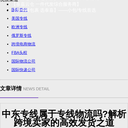
【泰嘉云仓 一件代发综合服务商】
国际货代
【发全球包裹 选泰嘉】——小包/专线首选
美国专线
欧洲专线
俄罗斯专线
跨境电商物流
FBA头程
国际物流公司
国际快递公司
文章详情
NEWS DETAIL
中东专线属于专线物流吗?解析
跨境卖家的高效发货之道