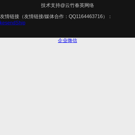
技术支持@云竹春英网络
友情链接（友情链接/媒体合作：QQ1164463716）：
akesendShip
企业微信