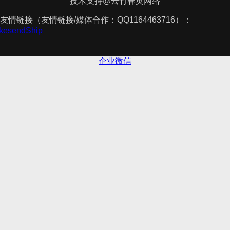
技术支持@云竹春英网络
友情链接（友情链接/媒体合作：QQ1164463716）：
akesendShip
企业微信