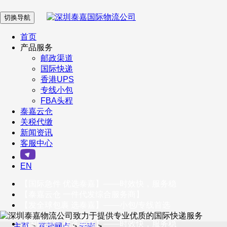
切换导航
在 线 客 服
首页
产品服务
邮政渠道
企业微信
国际快递
香港UPS
专线小包
服务号
FBA头程
泰嘉云仓
关税代缴
新闻资讯
订阅号
客服中心
客户服务热线
EN
400-098-5699
【国际急件 优选泰嘉】——时效快，服务稳
联系我们
【泰嘉云仓 一件代发综合服务商】
【发全球包裹 选泰嘉】——小包/专线首选
企业微信
【国际急件 优选泰嘉】——时效快，服务稳
主页
>
直营网点
>
云南
>