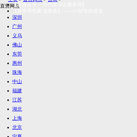
【泰嘉云仓 一件代发综合服务商】
直营网点
【发全球包裹 选泰嘉】——小包/专线首选
深圳
广州
义乌
佛山
东莞
惠州
珠海
中山
福建
江苏
湖北
上海
北京
宁夏