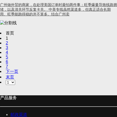
广州做外贸的商家，在处理美国订单时最怕两件事：旺季爆量导致线路拥
堵，以及清关环节反复卡关。 中美专线虽然渠道多，但真正适合长期
用、旺季能跑得稳的并不算多。结合广州卖
首页
1
2
3
4
5
6
7
下一页
末页
产品服务
邮政渠道