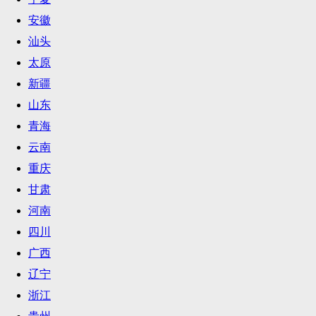
安徽
汕头
太原
新疆
山东
青海
云南
重庆
甘肃
河南
四川
广西
辽宁
浙江