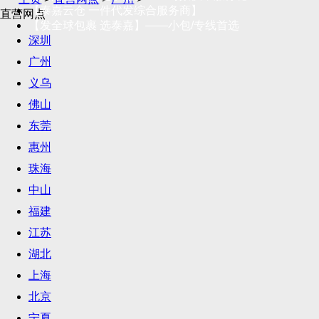
【泰嘉云仓 一件代发综合服务商】
直营网点
【发全球包裹 选泰嘉】——小包/专线首选
深圳
广州
义乌
佛山
东莞
惠州
珠海
中山
福建
江苏
湖北
上海
北京
宁夏