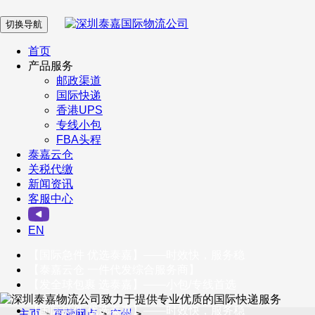
切换导航
在 线 客 服
首页
产品服务
邮政渠道
企业微信
国际快递
香港UPS
专线小包
服务号
FBA头程
泰嘉云仓
关税代缴
新闻资讯
订阅号
客服中心
客户服务热线
EN
400-098-5699
【国际急件 优选泰嘉】——时效快，服务稳
联系我们
【泰嘉云仓 一件代发综合服务商】
【发全球包裹 选泰嘉】——小包/专线首选
企业微信
【国际急件 优选泰嘉】——时效快，服务稳
主页
>
直营网点
>
广州
>