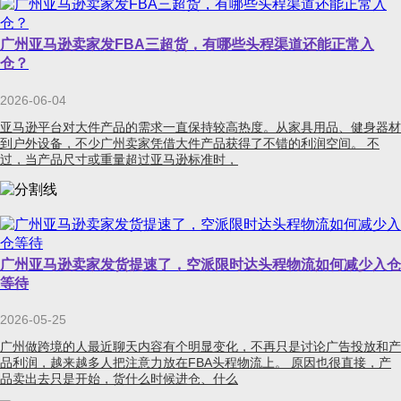
广州亚马逊卖家发FBA三超货，有哪些头程渠道还能正常入
仓？
2026-06-04
亚马逊平台对大件产品的需求一直保持较高热度。从家具用品、健身器材
到户外设备，不少广州卖家凭借大件产品获得了不错的利润空间。 不
过，当产品尺寸或重量超过亚马逊标准时，
广州亚马逊卖家发货提速了，空派限时达头程物流如何减少入仓
等待
2026-05-25
广州做跨境的人最近聊天内容有个明显变化，不再只是讨论广告投放和产
品利润，越来越多人把注意力放在FBA头程物流上。 原因也很直接，产
品卖出去只是开始，货什么时候进仓、什么