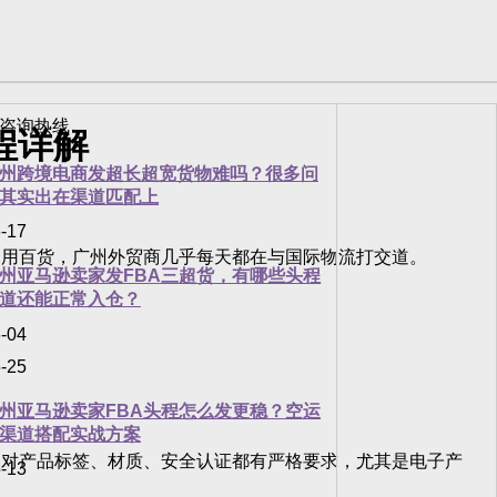
程详解
州跨境电商发超长超宽货物难吗？很多问
其实出在渠道匹配上
-17
用百货，广州外贸商几乎每天都在与国际物流打交道。
州亚马逊卖家发FBA三超货，有哪些头程
道还能正常入仓？
-04
-25
州亚马逊卖家FBA头程怎么发更稳？空运
渠道搭配实战方案
对产品标签、材质、安全认证都有严格要求，尤其是电子产
-13