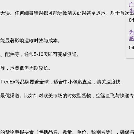
广
为
误。任何细微错误都可能导致清关延误甚至退运。对于首次出
04
为
感
能显著影响运输时效与成本。
04
配件等，通常5-10天即可完成派送。
等，运费低但周期较长。
FedEx等品牌覆盖全球，适合中小包裹直发，清关速度快。
优渠道。比如针对欧美市场的时效型货物，空运直飞与快递专
货物申报要素（包括品名、数量、单价、税则号等），确保与