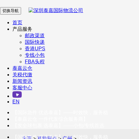
切换导航
在 线 客 服
首页
产品服务
邮政渠道
企业微信
国际快递
香港UPS
专线小包
服务号
FBA头程
泰嘉云仓
关税代缴
新闻资讯
订阅号
客服中心
客户服务热线
EN
400-098-5699
【国际急件 优选泰嘉】——时效快，服务稳
联系我们
【泰嘉云仓 一件代发综合服务商】
【发全球包裹 选泰嘉】——小包/专线首选
【国际急件 优选泰嘉】——时效快，服务稳
主页
>
直营网点
>
广州
>