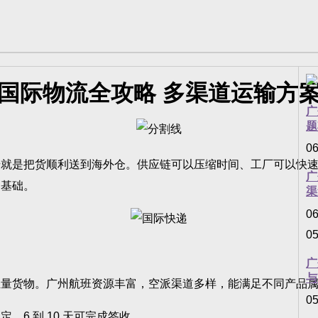
国际物流全攻略 多渠道运输方
广
题
06
是把货顺利送到海外仓。供应链可以压缩时间、工厂可以快速
广
的基础。
渠
06
05
广
与
货物。广州航班资源丰富，空派渠道多样，能满足不同产品属
05
 到 10 天可完成签收。