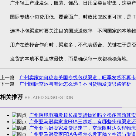
广州轻工产业发达，服装、饰品、日用品类目密集，这类产
国际专线小包费用低、覆盖面广、时效比邮政更可控，是 TikT
选择小包渠道时要关注目的国派送效率，不同国家的本地物
用户在选择合作商时，渠道多，不代表适合。关键在于是否
发货的本质不是追求最快，而是确保每一次都稳稳落地。
上一篇：
广州卖家如何稳走美国专线包税渠道，旺季发货不再卡
下一篇：
广州国际空运与海运怎么选？不同货物发货思路解析
相关推荐
RELATED SUGGESTION
广州跨境电商发超长超宽货物难吗？很多问题其实
广州亚马逊卖家发FBA三超货，有哪些头程渠道
广州亚马逊卖家发货提速了，空派限时达头程物流
广州亚马逊卖家FBA头程怎么发更稳？空运与渠