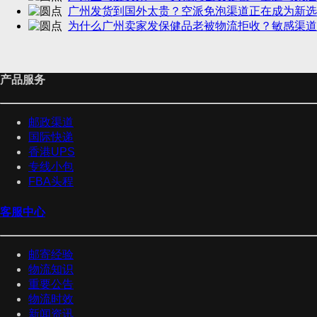
广州发货到国外太贵？空派免泡渠道正在成为新选
为什么广州卖家发保健品老被物流拒收？敏感渠道
产品服务
邮政渠道
国际快递
香港UPS
专线小包
FBA头程
客服中心
邮寄经验
物流知识
重要公告
物流时效
新闻资讯