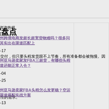
案盘点
州跨境电商发超长超宽货物难吗？很多问
其实出在渠道匹配上
-17
交付，但只要头程发货跟不上节奏，所有准备都会被拖慢。因
州亚马逊卖家发FBA三超货，有哪些头程
道还能正常入仓？
-04
-25
州亚马逊卖家FBA头程怎么发更稳？空运
渠道搭配实战方案
性的需求。
-13