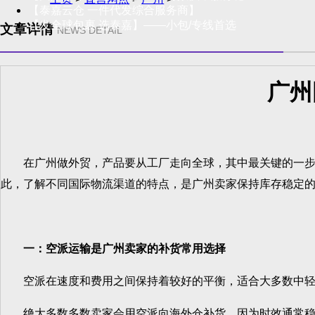
【泰嘉云仓 一件代发综合服务商】
【发全球包裹 选泰嘉】——小包/专线首选
文章详情
NEWS DETAIL
广州
在广州做外贸，产品要从工厂走向全球，其中最关键的一步就
此，了解不同国际物流渠道的特点，是广州卖家保持库存稳定
一：空派运输是广州卖家的补货常用选择
空派在速度和费用之间保持着较好的平衡，适合大多数中轻量
绝大多数多数卖家会用空派向海外仓补货，因为时效通常稳定，6