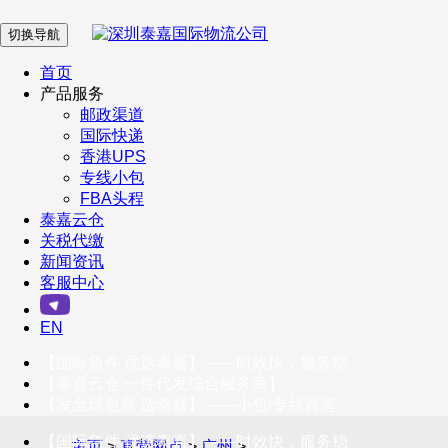
切换导航
在 线 客 服
首页
产品服务
邮政渠道
企业微信
国际快递
香港UPS
专线小包
服务号
FBA头程
泰嘉云仓
关税代缴
新闻资讯
订阅号
客服中心
客户服务热线
EN
400-098-5699
【国际急件 优选泰嘉】——时效快，服务稳
联系我们
【泰嘉云仓 一件代发综合服务商】
【发全球包裹 选泰嘉】——小包/专线首选
【国际急件 优选泰嘉】——时效快，服务稳
主页
>
直营网点
>
广州
>