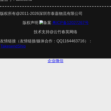
版权所有@2011-2026深圳市泰嘉物流有限公司
版权声明
粤ICP备12027267号
技术支持@云竹春英网络
友情链接（友情链接/媒体合作：QQ1164463716）：
件
TakesendShip
企业微信