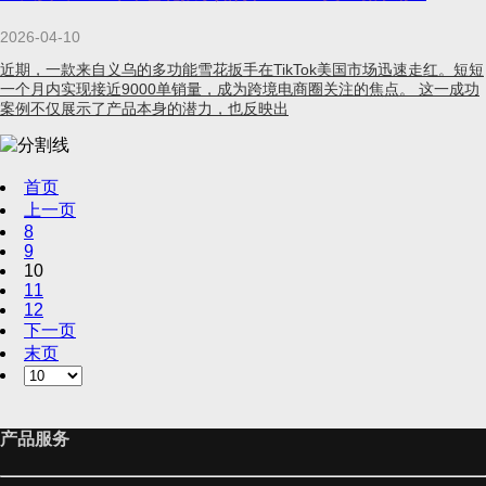
2026-04-10
近期，一款来自义乌的多功能雪花扳手在TikTok美国市场迅速走红。短短
一个月内实现接近9000单销量，成为跨境电商圈关注的焦点。 这一成功
案例不仅展示了产品本身的潜力，也反映出
首页
上一页
8
9
10
11
12
下一页
末页
产品服务