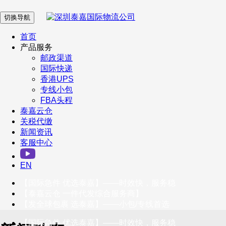
切换导航
在 线 客 服
首页
产品服务
邮政渠道
企业微信
国际快递
香港UPS
专线小包
服务号
FBA头程
泰嘉云仓
关税代缴
新闻资讯
订阅号
客服中心
客户服务热线
EN
400-098-5699
【国际急件 优选泰嘉】——时效快，服务稳
联系我们
【泰嘉云仓 一件代发综合服务商】
【发全球包裹 选泰嘉】——小包/专线首选
【国际急件 优选泰嘉】——时效快，服务稳