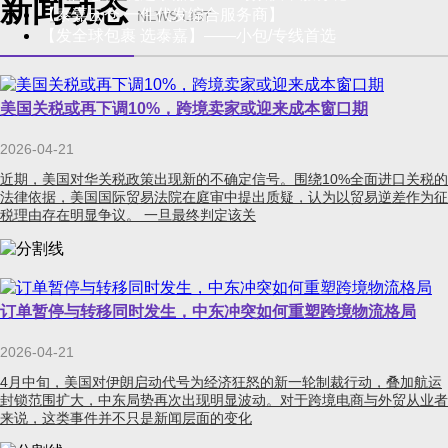
新闻动态
【泰嘉云仓 一件代发综合服务商】
NEWS LIST
【发全球包裹 选泰嘉】——小包/专线首选
美国关税或再下调10%，跨境卖家或迎来成本窗口期
2026-04-21
近期，美国对华关税政策出现新的不确定信号。围绕10%全面进口关税的
法律依据，美国国际贸易法院在庭审中提出质疑，认为以贸易逆差作为征
税理由存在明显争议。 一旦最终判定该关
订单暂停与转移同时发生，中东冲突如何重塑跨境物流格局
2026-04-21
4月中旬，美国对伊朗启动代号为经济狂怒的新一轮制裁行动，叠加航运
封锁范围扩大，中东局势再次出现明显波动。对于跨境电商与外贸从业者
来说，这类事件并不只是新闻层面的变化