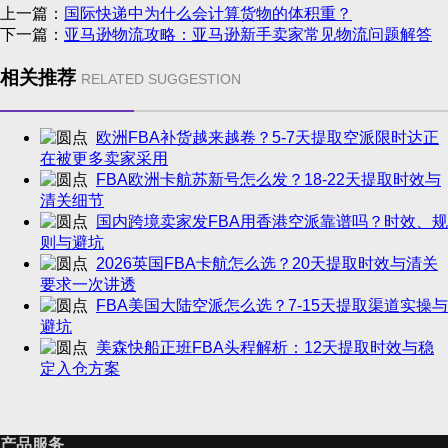
上一篇：
国际快递中为什么会计算货物的体积重？
下一篇：
亚马逊物流攻略：亚马逊新手卖家常见物流问题解答
相关推荐
RELATED SUGGESTION
欧洲FBA补货越来越卷？5-7天提取空派限时达正
在被更多卖家采用
FBA欧洲卡航苏新号怎么发？18-22天提取时效与
清关细节
国内跨境卖家发FBA用香港空派靠谱吗？时效、规
则与避坑
2026英国FBA卡航怎么选？20天提取时效与清关
要求一次讲透
FBA美国大陆空派怎么选？7-15天提取渠道实操与
避坑
美森快船正班FBA头程解析：12天提取时效与稳
定入仓方案
产品服务