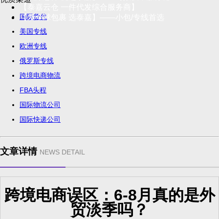
【泰嘉云仓 一件代发综合服务商】
国际货代
【发全球包裹 选泰嘉】——小包/专线首选
美国专线
欧洲专线
俄罗斯专线
跨境电商物流
FBA头程
国际物流公司
国际快递公司
文章详情
NEWS DETAIL
跨境电商误区：6-8月真的是外
贸淡季吗？