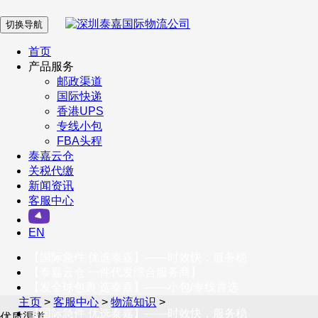
切换导航
在 线 客 服
首页
产品服务
邮政渠道
企业微信
国际快递
香港UPS
专线小包
服务号
FBA头程
泰嘉云仓
关税代缴
新闻资讯
订阅号
客服中心
客户服务热线
EN
400-098-5699
【国际急件 优选泰嘉】——时效快，服务稳
联系我们
【泰嘉云仓 一件代发综合服务商】
【发全球包裹 选泰嘉】——小包/专线首选
主页
>
客服中心
>
物流知识
>
【国际急件 优选泰嘉】——时效快，服务稳
优质渠道