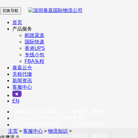
切换导航
在 线 客 服
首页
产品服务
邮政渠道
企业微信
国际快递
香港UPS
专线小包
服务号
FBA头程
泰嘉云仓
关税代缴
新闻资讯
订阅号
客服中心
客户服务热线
EN
400-098-5699
【国际急件 优选泰嘉】——时效快，服务稳
联系我们
【泰嘉云仓 一件代发综合服务商】
【发全球包裹 选泰嘉】——小包/专线首选
主页
>
客服中心
>
物流知识
>
【国际急件 优选泰嘉】——时效快，服务稳
优质渠道