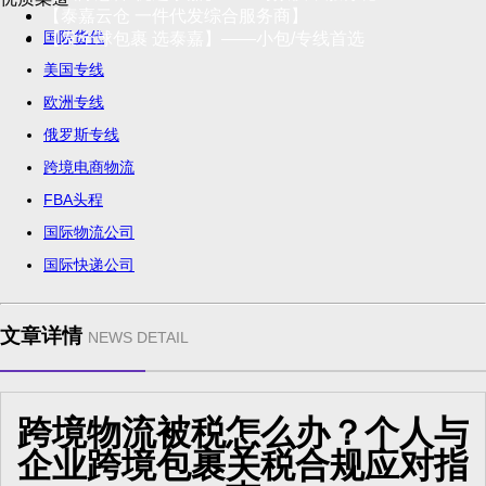
【泰嘉云仓 一件代发综合服务商】
国际货代
【发全球包裹 选泰嘉】——小包/专线首选
美国专线
欧洲专线
俄罗斯专线
跨境电商物流
FBA头程
国际物流公司
国际快递公司
文章详情
NEWS DETAIL
跨境物流被税怎么办？个人与
企业跨境包裹关税合规应对指