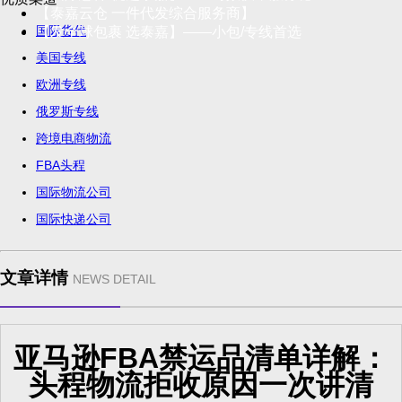
【泰嘉云仓 一件代发综合服务商】
国际货代
【发全球包裹 选泰嘉】——小包/专线首选
美国专线
欧洲专线
俄罗斯专线
跨境电商物流
FBA头程
国际物流公司
国际快递公司
文章详情
NEWS DETAIL
亚马逊FBA禁运品清单详解：
头程物流拒收原因一次讲清