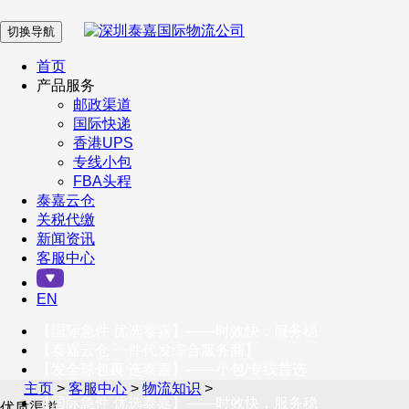
切换导航
在 线 客 服
首页
产品服务
邮政渠道
企业微信
国际快递
香港UPS
专线小包
服务号
FBA头程
泰嘉云仓
关税代缴
新闻资讯
订阅号
客服中心
客户服务热线
EN
400-098-5699
【国际急件 优选泰嘉】——时效快，服务稳
联系我们
【泰嘉云仓 一件代发综合服务商】
【发全球包裹 选泰嘉】——小包/专线首选
主页
>
客服中心
>
物流知识
>
【国际急件 优选泰嘉】——时效快，服务稳
优质渠道