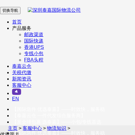
切换导航
在 线 客 服
首页
产品服务
邮政渠道
企业微信
国际快递
香港UPS
专线小包
服务号
FBA头程
泰嘉云仓
关税代缴
新闻资讯
订阅号
客服中心
客户服务热线
EN
400-098-5699
【国际急件 优选泰嘉】——时效快，服务稳
联系我们
【泰嘉云仓 一件代发综合服务商】
【发全球包裹 选泰嘉】——小包/专线首选
主页
>
客服中心
>
物流知识
>
【国际急件 优选泰嘉】——时效快，服务稳
优质渠道