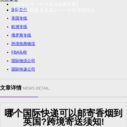
【泰嘉云仓 一件代发综合服务商】
国际货代
【发全球包裹 选泰嘉】——小包/专线首选
美国专线
欧洲专线
俄罗斯专线
跨境电商物流
FBA头程
国际物流公司
国际快递公司
文章详情
NEWS DETAIL
哪个国际快递可以邮寄香烟到
英国?跨境寄送须知!