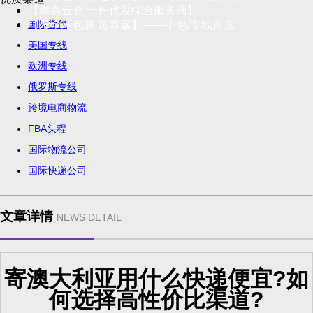
【泰嘉云仓 一件代发综合服务商】
国际货代
【发全球包裹 选泰嘉】——小包/专线首选
美国专线
欧洲专线
俄罗斯专线
跨境电商物流
FBA头程
国际物流公司
国际快递公司
文章详情
NEWS DETAIL
寄澳大利亚用什么快递便宜?如
何选择高性价比渠道?