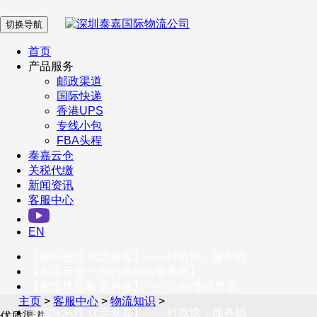
切换导航
在 线 客 服
首页
产品服务
邮政渠道
企业微信
国际快递
香港UPS
专线小包
服务号
FBA头程
泰嘉云仓
关税代缴
新闻资讯
订阅号
客服中心
客户服务热线
EN
400-098-5699
【国际急件 优选泰嘉】——时效快，服务稳
联系我们
【泰嘉云仓 一件代发综合服务商】
【发全球包裹 选泰嘉】——小包/专线首选
主页
>
客服中心
>
物流知识
>
【国际急件 优选泰嘉】——时效快，服务稳
优质渠道