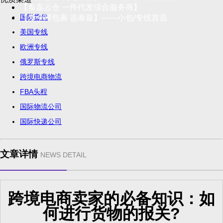
【泰嘉云仓 一件代发综合服务商】
国际货代
【发全球包裹 选泰嘉】——小包/专线首选
美国专线
欧洲专线
俄罗斯专线
跨境电商物流
FBA头程
国际物流公司
国际快递公司
文章详情
NEWS DETAIL
跨境电商卖家的必备知识：如
何进行货物的报关?