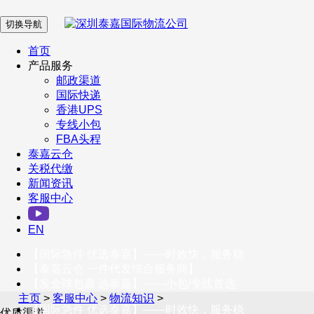
切换导航
在 线 客 服
首页
产品服务
邮政渠道
企业微信
国际快递
香港UPS
专线小包
服务号
FBA头程
泰嘉云仓
关税代缴
新闻资讯
订阅号
客服中心
客户服务热线
EN
400-098-5699
【国际急件 优选泰嘉】——时效快，服务稳
联系我们
【泰嘉云仓 一件代发综合服务商】
【发全球包裹 选泰嘉】——小包/专线首选
主页
>
客服中心
>
物流知识
>
【国际急件 优选泰嘉】——时效快，服务稳
优质渠道