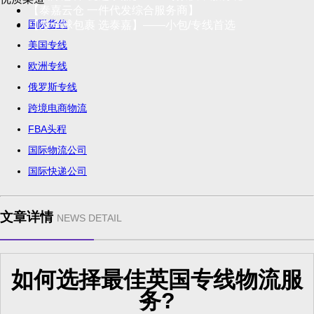
【泰嘉云仓 一件代发综合服务商】
国际货代
【发全球包裹 选泰嘉】——小包/专线首选
美国专线
欧洲专线
俄罗斯专线
跨境电商物流
FBA头程
国际物流公司
国际快递公司
文章详情
NEWS DETAIL
如何选择最佳英国专线物流服
务?