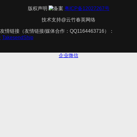
版权声明
粤ICP备12027267号
技术支持@云竹春英网络
友情链接（友情链接/媒体合作：QQ1164463716）：
件
TakesendShip
企业微信