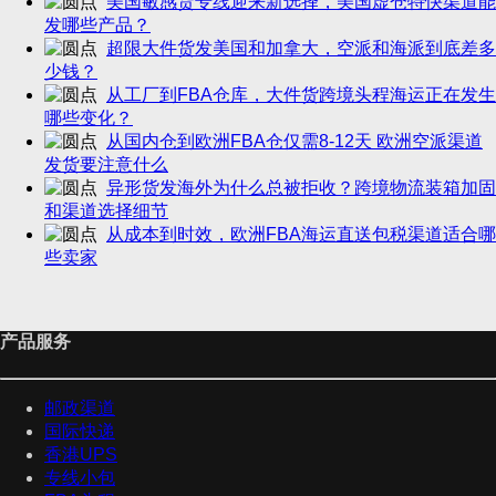
美国敏感货专线迎来新选择，美国虚仓特快渠道能
发哪些产品？
超限大件货发美国和加拿大，空派和海派到底差多
少钱？
从工厂到FBA仓库，大件货跨境头程海运正在发生
哪些变化？
从国内仓到欧洲FBA仓仅需8-12天 欧洲空派渠道
发货要注意什么
异形货发海外为什么总被拒收？跨境物流装箱加固
和渠道选择细节
从成本到时效，欧洲FBA海运直送包税渠道适合哪
些卖家
产品服务
邮政渠道
国际快递
香港UPS
专线小包