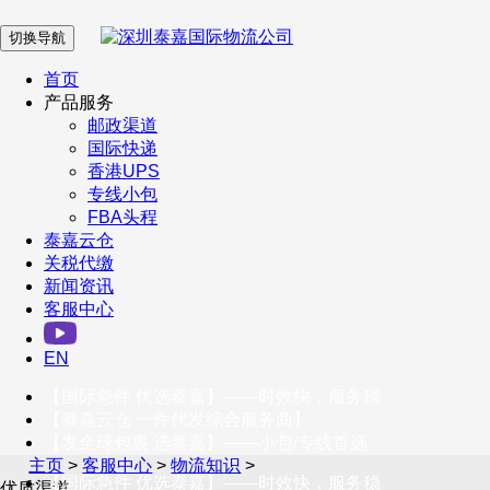
切换导航
在 线 客 服
首页
产品服务
邮政渠道
企业微信
国际快递
香港UPS
专线小包
服务号
FBA头程
泰嘉云仓
关税代缴
新闻资讯
订阅号
客服中心
客户服务热线
EN
400-098-5699
【国际急件 优选泰嘉】——时效快，服务稳
联系我们
【泰嘉云仓 一件代发综合服务商】
【发全球包裹 选泰嘉】——小包/专线首选
主页
>
客服中心
>
物流知识
>
【国际急件 优选泰嘉】——时效快，服务稳
优质渠道