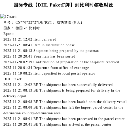
国际专线【DHL PaketF牌】到比利时签收时效
单号： CS**0*22*2*DE 状态： 成功签收 (8 天)
国家： 德国 -> 比利时
Bpost:
2025-11-21 12:02 Item delivered
2025-11-21 08:41 Item in distribution phase
2025-11-21 08:13 Shipment being prepared by the postman
2025-11-20 20:41 Your item has been sorted
2025-11-20 02:19 Confirmation of preparation of the shipment received
2025-11-20 01:34 Departure from office of exchange
2025-11-19 08:25 Item deposited to local postal operator
DHL Paket:
2025-11-21 12:02 BE The shipment has been successfully delivered
2025-11-21 08:13 BE The shipment is being prepared for delivery in the
delivery depot
2025-11-21 08:08 BE The shipment has been loaded onto the delivery vehicl
2025-11-21 08:08 BE The shipment has left the import parcel center in the
destination country/destination area.
2025-11-21 08:01 BE The shipment has been processed in the parcel center
2025-11-20 20:41 BE The shipment has arrived at the parcel center