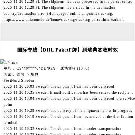
2025-11-20 12:29 PL The shipment has been processed in the parcel center
2025-11-20 12:29 PL The shipment has arrived in the destination
country/destination area. (Homepage / online shipment tracking:
https://www.dhl.com/de-de/home/tracking/tracking-parcel.html?submit
国际专线【DHL PaketF牌】到瑞典签收时效
单号： CS**0****0*DE 状态： 成功签收 (10 天)
国家： 德国 -> 瑞典
PostNord Sweden:
2025-11-20 20:03 Sweden The shipment item has been delivered
2025-11-20 15:35 Sweden E-mail notification has been sent to the recipient
2025-11-20 15:04 Sweden The shipment item has been delivered to a service
point
2025-11-20 10:28 Sweden The delivery of the shipment item is in progress
2025-11-20 10:19 Sweden The shipment item has arrived at the distribution
terminal
2025-11-19 16:32 Sweden The shipment item is under transportation
2025-11-19 16:32 Sweden The shipment item is under transportation