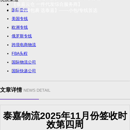
【泰嘉云仓 一件代发综合服务商】
国际货代
【发全球包裹 选泰嘉】——小包/专线首选
美国专线
欧洲专线
俄罗斯专线
跨境电商物流
FBA头程
国际物流公司
国际快递公司
文章详情
NEWS DETAIL
泰嘉物流2025年11月份签收时
效第四周