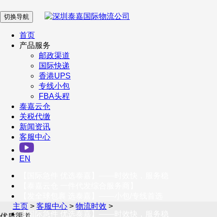
切换导航
在 线 客 服
首页
产品服务
邮政渠道
企业微信
国际快递
香港UPS
专线小包
服务号
FBA头程
泰嘉云仓
关税代缴
新闻资讯
订阅号
客服中心
客户服务热线
EN
400-098-5699
【国际急件 优选泰嘉】——时效快，服务稳
联系我们
【泰嘉云仓 一件代发综合服务商】
【发全球包裹 选泰嘉】——小包/专线首选
主页
>
客服中心
>
物流时效
>
【国际急件 优选泰嘉】——时效快，服务稳
优质渠道