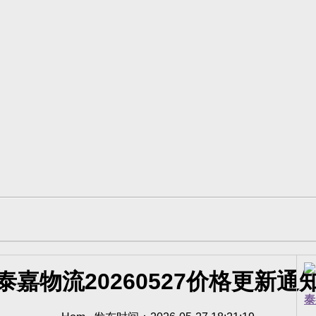
泰嘉物流20260527价格更新通
泰