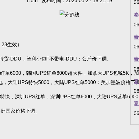
Hom 发布时间：2026-05-27 18:21:19
06
泰
06
泰
.28生效）
06
特货-DDU，智利小包F不带电-DDU：公斤价下调。
泰
06
PS红单6000，韩国UPS红单6000超大件，加拿大UPS包税5K
泰
，大陆UPS特快5000，大陆UPS红单5000：美加墨波价格下
06
PS特快，深圳UPS红单，深圳UPS红单6000，大陆UPS蓝单6
泰
美洲国家价格下调。
06