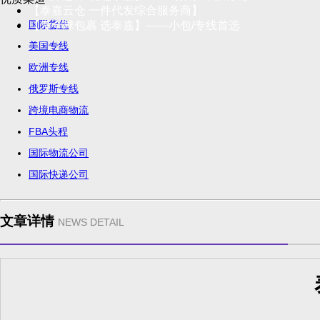
【泰嘉云仓 一件代发综合服务商】
国际货代
【发全球包裹 选泰嘉】——小包/专线首选
美国专线
欧洲专线
俄罗斯专线
跨境电商物流
FBA头程
国际物流公司
国际快递公司
文章详情
NEWS DETAIL