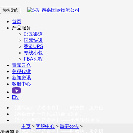
切换导航
在 线 客 服
首页
产品服务
邮政渠道
企业微信
国际快递
香港UPS
专线小包
服务号
FBA头程
泰嘉云仓
关税代缴
新闻资讯
订阅号
客服中心
客户服务热线
EN
400-098-5699
【国际急件 优选泰嘉】——时效快，服务稳
联系我们
【泰嘉云仓 一件代发综合服务商】
【发全球包裹 选泰嘉】——小包/专线首选
主页
>
客服中心
>
重要公告
>
【国际急件 优选泰嘉】——时效快，服务稳
优质渠道