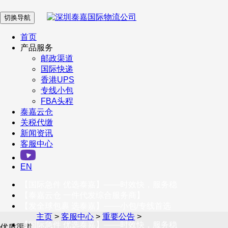
切换导航
在 线 客 服
首页
产品服务
邮政渠道
企业微信
国际快递
香港UPS
专线小包
服务号
FBA头程
泰嘉云仓
关税代缴
新闻资讯
订阅号
客服中心
客户服务热线
EN
400-098-5699
【国际急件 优选泰嘉】——时效快，服务稳
联系我们
【泰嘉云仓 一件代发综合服务商】
【发全球包裹 选泰嘉】——小包/专线首选
主页
>
客服中心
>
重要公告
>
【国际急件 优选泰嘉】——时效快，服务稳
优质渠道