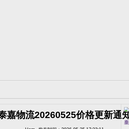
泰嘉物流20260525价格更新通
泰