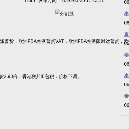
Hom 发布时间：2026-05-25 17:23:11
06
泰
06
泰
空派普货，欧洲FBA空派普货VAT，欧洲FBA空派限时达普货，欧
06
泰
06
泰
货2.93倍，香港联邦IE包税：价格下调。
06
泰
06