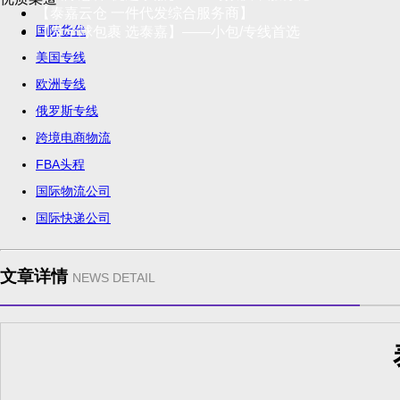
【泰嘉云仓 一件代发综合服务商】
国际货代
【发全球包裹 选泰嘉】——小包/专线首选
美国专线
欧洲专线
俄罗斯专线
跨境电商物流
FBA头程
国际物流公司
国际快递公司
文章详情
NEWS DETAIL