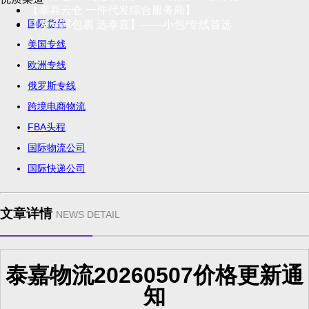
【泰嘉云仓 一件代发综合服务商】
国际货代
【发全球包裹 选泰嘉】——小包/专线首选
美国专线
欧洲专线
俄罗斯专线
跨境电商物流
FBA头程
国际物流公司
国际快递公司
文章详情
NEWS DETAIL
泰嘉物流20260507价格更新通
知