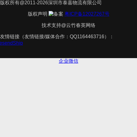
版权所有@2011-2026深圳市泰嘉物流有限公司
版权声明
粤ICP备12027267号
技术支持@云竹春英网络
友情链接（友情链接/媒体合作：QQ1164463716）：
kesendShip
企业微信