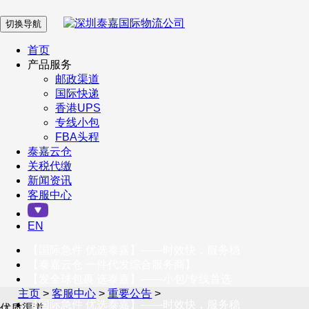
切换导航
在 线 客 服
首页
产品服务
邮政渠道
企业微信
国际快递
香港UPS
专线小包
服务号
FBA头程
泰嘉云仓
关税代缴
新闻资讯
订阅号
客服中心
客户服务热线
EN
400-098-5699
【国际急件 优选泰嘉】——时效快，服务稳
联系我们
【泰嘉云仓 一件代发综合服务商】
【发全球包裹 选泰嘉】——小包/专线首选
主页
>
客服中心
>
重要公告
>
【国际急件 优选泰嘉】——时效快，服务稳
优质渠道