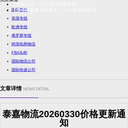
【泰嘉云仓 一件代发综合服务商】
国际货代
【发全球包裹 选泰嘉】——小包/专线首选
美国专线
欧洲专线
俄罗斯专线
跨境电商物流
FBA头程
国际物流公司
国际快递公司
文章详情
NEWS DETAIL
泰嘉物流20260330价格更新通
知