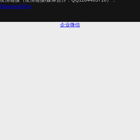
件
TakesendShip
企业微信