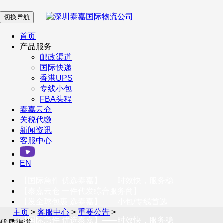
切换导航
在 线 客 服
首页
产品服务
邮政渠道
企业微信
国际快递
香港UPS
专线小包
服务号
FBA头程
泰嘉云仓
关税代缴
新闻资讯
订阅号
客服中心
客户服务热线
EN
400-098-5699
【国际急件 优选泰嘉】——时效快，服务稳
联系我们
【泰嘉云仓 一件代发综合服务商】
【发全球包裹 选泰嘉】——小包/专线首选
主页
>
客服中心
>
重要公告
>
【国际急件 优选泰嘉】——时效快，服务稳
优质渠道