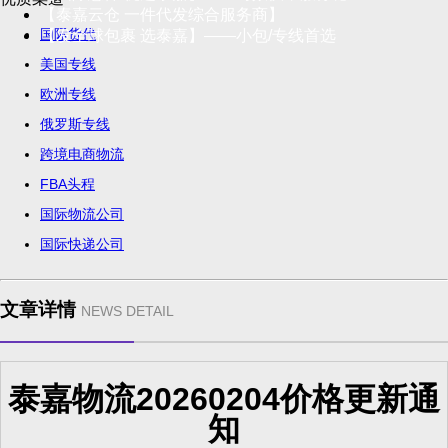
【泰嘉云仓 一件代发综合服务商】
国际货代
【发全球包裹 选泰嘉】——小包/专线首选
美国专线
欧洲专线
俄罗斯专线
跨境电商物流
FBA头程
国际物流公司
国际快递公司
文章详情
NEWS DETAIL
泰嘉物流20260204价格更新通
知