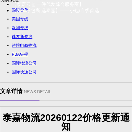
【泰嘉云仓 一件代发综合服务商】
国际货代
【发全球包裹 选泰嘉】——小包/专线首选
美国专线
欧洲专线
俄罗斯专线
跨境电商物流
FBA头程
国际物流公司
国际快递公司
文章详情
NEWS DETAIL
泰嘉物流20260122价格更新通
知