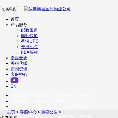
切换导航
在 线 客 服
首页
产品服务
邮政渠道
企业微信
国际快递
香港UPS
专线小包
服务号
FBA头程
泰嘉云仓
关税代缴
新闻资讯
订阅号
客服中心
客户服务热线
EN
400-098-5699
【国际急件 优选泰嘉】——时效快，服务稳
联系我们
【泰嘉云仓 一件代发综合服务商】
【发全球包裹 选泰嘉】——小包/专线首选
主页
>
客服中心
>
重要公告
>
【国际急件 优选泰嘉】——时效快，服务稳
优质渠道