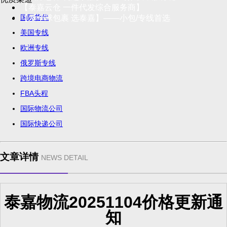
【泰嘉云仓 一件代发综合服务商】
国际货代
【发全球包裹 选泰嘉】——小包/专线首选
美国专线
欧洲专线
俄罗斯专线
跨境电商物流
FBA头程
国际物流公司
国际快递公司
文章详情
NEWS DETAIL
泰嘉物流20251104价格更新通
知