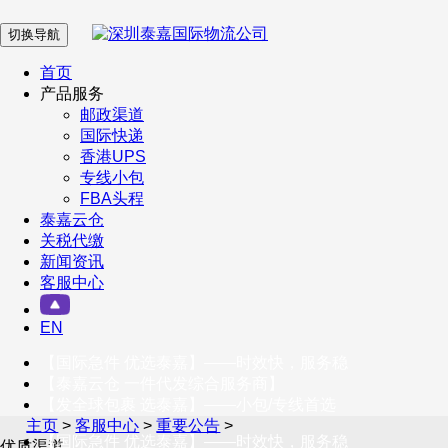
切换导航
在 线 客 服
首页
产品服务
邮政渠道
企业微信
国际快递
香港UPS
专线小包
服务号
FBA头程
泰嘉云仓
关税代缴
新闻资讯
订阅号
客服中心
客户服务热线
EN
400-098-5699
【国际急件 优选泰嘉】——时效快，服务稳
联系我们
【泰嘉云仓 一件代发综合服务商】
【发全球包裹 选泰嘉】——小包/专线首选
主页
>
客服中心
>
重要公告
>
【国际急件 优选泰嘉】——时效快，服务稳
优质渠道