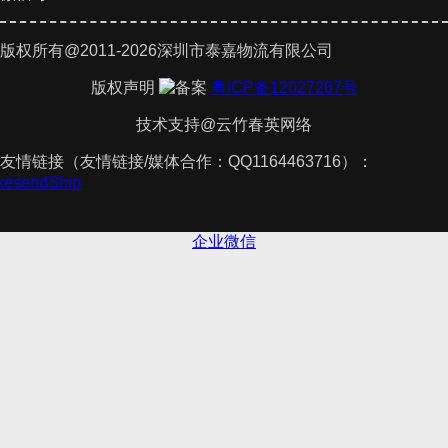
版权所有@2011-2026深圳市泰嘉物流有限公司
版权声明
粤ICP备12027267号
技术支持@云竹春英网络
友情链接（友情链接/媒体合作：QQ1164463716）：
akesendShip
企业微信