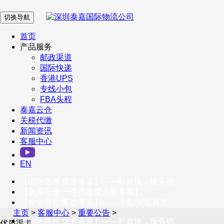
切换导航
在 线 客 服
首页
产品服务
邮政渠道
企业微信
国际快递
香港UPS
专线小包
服务号
FBA头程
泰嘉云仓
关税代缴
新闻资讯
订阅号
客服中心
客户服务热线
EN
400-098-5699
【国际急件 优选泰嘉】——时效快，服务稳
联系我们
【泰嘉云仓 一件代发综合服务商】
【发全球包裹 选泰嘉】——小包/专线首选
主页
>
客服中心
>
重要公告
>
【国际急件 优选泰嘉】——时效快，服务稳
优质渠道