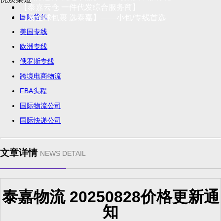
【泰嘉云仓 一件代发综合服务商】
国际货代
【发全球包裹 选泰嘉】——小包/专线首选
美国专线
欧洲专线
俄罗斯专线
跨境电商物流
FBA头程
国际物流公司
国际快递公司
文章详情
NEWS DETAIL
泰嘉物流 20250828价格更新通
知