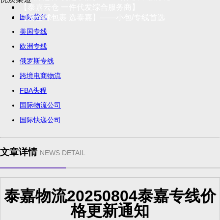
【泰嘉云仓 一件代发综合服务商】
国际货代
【发全球包裹 选泰嘉】——小包/专线首选
美国专线
欧洲专线
俄罗斯专线
跨境电商物流
FBA头程
国际物流公司
国际快递公司
文章详情
NEWS DETAIL
泰嘉物流20250804泰嘉专线价
格更新通知