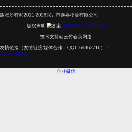
版权所有@2011-2026深圳市泰嘉物流有限公司
版权声明
粤ICP备12027267号
技术支持@云竹春英网络
友情链接（友情链接/媒体合作：QQ1164463716）：
TakesendShip
企业微信