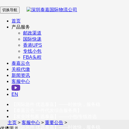
切换导航
在 线 客 服
首页
产品服务
邮政渠道
企业微信
国际快递
香港UPS
专线小包
服务号
FBA头程
泰嘉云仓
关税代缴
新闻资讯
订阅号
客服中心
客户服务热线
EN
400-098-5699
【国际急件 优选泰嘉】——时效快，服务稳
联系我们
【泰嘉云仓 一件代发综合服务商】
【发全球包裹 选泰嘉】——小包/专线首选
主页
>
客服中心
>
重要公告
>
【国际急件 优选泰嘉】——时效快，服务稳
优质渠道