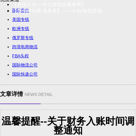
【泰嘉云仓 一件代发综合服务商】
国际货代
【发全球包裹 选泰嘉】——小包/专线首选
美国专线
欧洲专线
俄罗斯专线
跨境电商物流
FBA头程
国际物流公司
国际快递公司
文章详情
NEWS DETAIL
温馨提醒--关于财务入账时间调
整通知