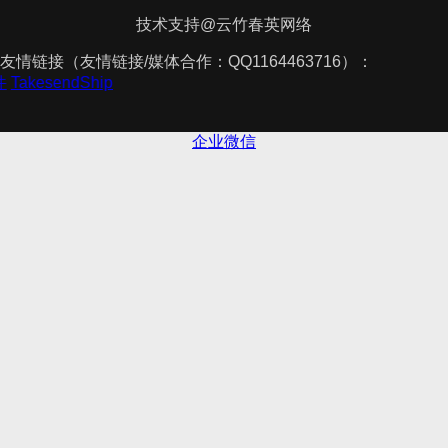
技术支持@云竹春英网络
友情链接（友情链接/媒体合作：QQ1164463716）：
件
TakesendShip
企业微信