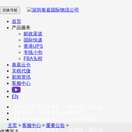
切换导航
在 线 客 服
首页
产品服务
邮政渠道
企业微信
国际快递
香港UPS
专线小包
服务号
FBA头程
泰嘉云仓
关税代缴
新闻资讯
订阅号
客服中心
客户服务热线
EN
400-098-5699
【国际急件 优选泰嘉】——时效快，服务稳
联系我们
【泰嘉云仓 一件代发综合服务商】
【发全球包裹 选泰嘉】——小包/专线首选
主页
>
客服中心
>
重要公告
>
【国际急件 优选泰嘉】——时效快，服务稳
优质渠道