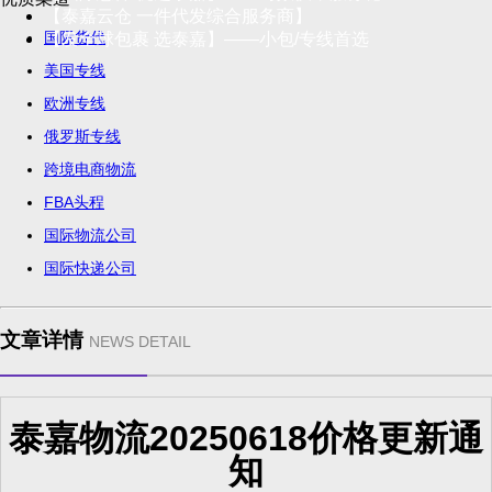
【泰嘉云仓 一件代发综合服务商】
国际货代
【发全球包裹 选泰嘉】——小包/专线首选
美国专线
欧洲专线
俄罗斯专线
跨境电商物流
FBA头程
国际物流公司
国际快递公司
文章详情
NEWS DETAIL
泰嘉物流20250618价格更新通
知