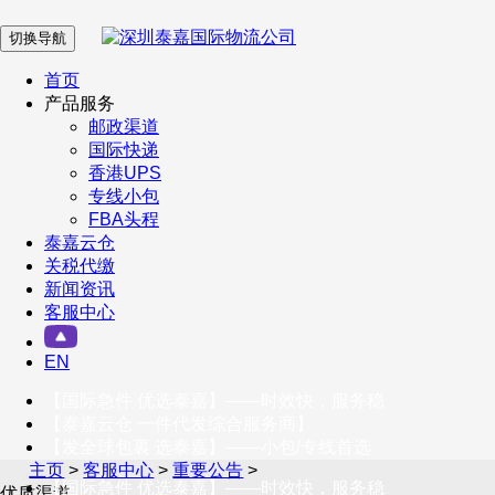
切换导航
在 线 客 服
首页
产品服务
邮政渠道
企业微信
国际快递
香港UPS
专线小包
服务号
FBA头程
泰嘉云仓
关税代缴
新闻资讯
订阅号
客服中心
客户服务热线
EN
400-098-5699
【国际急件 优选泰嘉】——时效快，服务稳
联系我们
【泰嘉云仓 一件代发综合服务商】
【发全球包裹 选泰嘉】——小包/专线首选
主页
>
客服中心
>
重要公告
>
【国际急件 优选泰嘉】——时效快，服务稳
优质渠道