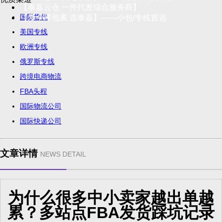
【泰嘉云仓 一件代发综合服务商】
国际货代
【发全球包裹 选泰嘉】——小包/专线首选
美国专线
欧洲专线
俄罗斯专线
跨境电商物流
FBA头程
国际物流公司
国际快递公司
文章详情
NEWS DETAIL
为什么很多中小卖家越出单越
累？多站点FBA发货踩坑记录