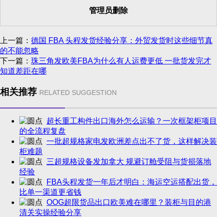
管理员删除
上一篇：
德国 FBA 头程发货经验分享：外贸发货时这些细节真
的不能忽略
下一篇：
珠三角发欧美FBA为什么有人运费更低 一批货发完才
知道差距在哪
相关推荐
RELATED SUGGESTION
超长重工构件出口海外怎么运输？一次框架柜项目
的全流程复盘
一批超规格家电发欧洲差点出不了货，这样解决装
柜难题
三超规格设备发加拿大 规避订舱受阻与货损落地
经验
FBA头程发货一年后才明白：海运空运搭配出货，
比单一渠道更省钱
OOG超限货品出口欧美难在哪里？装柜与目的港
清关实操经验分享