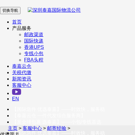
切换导航
在 线 客 服
首页
产品服务
邮政渠道
企业微信
国际快递
香港UPS
专线小包
服务号
FBA头程
泰嘉云仓
关税代缴
新闻资讯
订阅号
客服中心
客户服务热线
EN
400-098-5699
【国际急件 优选泰嘉】——时效快，服务稳
联系我们
【泰嘉云仓 一件代发综合服务商】
【发全球包裹 选泰嘉】——小包/专线首选
主页
>
客服中心
>
邮寄经验
>
【国际急件 优选泰嘉】——时效快，服务稳
优质渠道