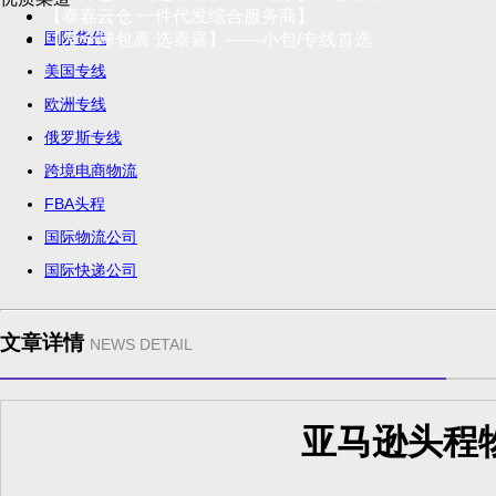
【泰嘉云仓 一件代发综合服务商】
国际货代
【发全球包裹 选泰嘉】——小包/专线首选
美国专线
欧洲专线
俄罗斯专线
跨境电商物流
FBA头程
国际物流公司
国际快递公司
文章详情
NEWS DETAIL
亚马逊头程