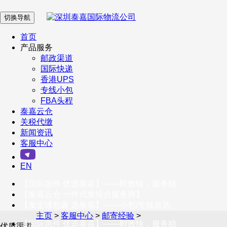
切换导航
在 线 客 服
首页
产品服务
邮政渠道
企业微信
国际快递
香港UPS
专线小包
服务号
FBA头程
泰嘉云仓
关税代缴
新闻资讯
订阅号
客服中心
客户服务热线
EN
400-098-5699
【国际急件 优选泰嘉】——时效快，服务稳
联系我们
【泰嘉云仓 一件代发综合服务商】
【发全球包裹 选泰嘉】——小包/专线首选
主页
>
客服中心
>
邮寄经验
>
【国际急件 优选泰嘉】——时效快，服务稳
优质渠道