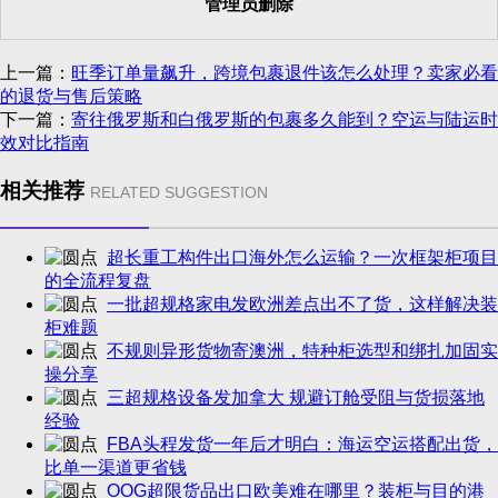
管理员删除
上一篇：
旺季订单量飙升，跨境包裹退件该怎么处理？卖家必看
的退货与售后策略
下一篇：
寄往俄罗斯和白俄罗斯的包裹多久能到？空运与陆运时
效对比指南
相关推荐
RELATED SUGGESTION
超长重工构件出口海外怎么运输？一次框架柜项目
的全流程复盘
一批超规格家电发欧洲差点出不了货，这样解决装
柜难题
不规则异形货物寄澳洲，特种柜选型和绑扎加固实
操分享
三超规格设备发加拿大 规避订舱受阻与货损落地
经验
FBA头程发货一年后才明白：海运空运搭配出货，
比单一渠道更省钱
OOG超限货品出口欧美难在哪里？装柜与目的港