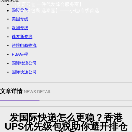
【泰嘉云仓 一件代发综合服务商】
国际货代
【发全球包裹 选泰嘉】——小包/专线首选
美国专线
欧洲专线
俄罗斯专线
跨境电商物流
FBA头程
国际物流公司
国际快递公司
文章详情
NEWS DETAIL
发国际快递怎么更稳？香港
UPS优先级包税助你避开排仓