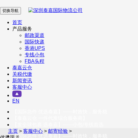
切换导航
在 线 客 服
首页
产品服务
邮政渠道
企业微信
国际快递
香港UPS
专线小包
服务号
FBA头程
泰嘉云仓
关税代缴
新闻资讯
订阅号
客服中心
客户服务热线
EN
400-098-5699
【国际急件 优选泰嘉】——时效快，服务稳
联系我们
【泰嘉云仓 一件代发综合服务商】
【发全球包裹 选泰嘉】——小包/专线首选
主页
>
客服中心
>
邮寄经验
>
【国际急件 优选泰嘉】——时效快，服务稳
优质渠道