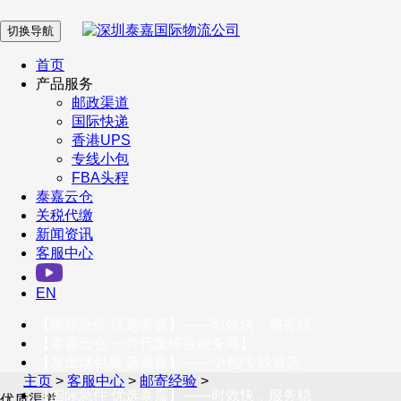
切换导航
在 线 客 服
首页
产品服务
邮政渠道
企业微信
国际快递
香港UPS
专线小包
服务号
FBA头程
泰嘉云仓
关税代缴
新闻资讯
订阅号
客服中心
客户服务热线
EN
400-098-5699
【国际急件 优选泰嘉】——时效快，服务稳
联系我们
【泰嘉云仓 一件代发综合服务商】
【发全球包裹 选泰嘉】——小包/专线首选
主页
>
客服中心
>
邮寄经验
>
【国际急件 优选泰嘉】——时效快，服务稳
优质渠道