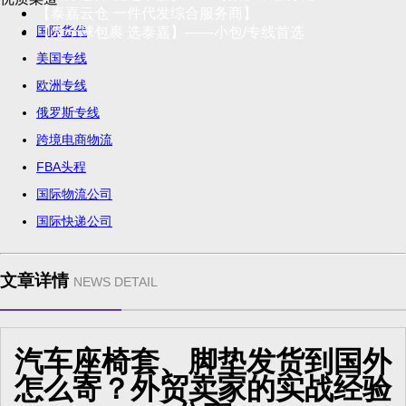
【泰嘉云仓 一件代发综合服务商】
国际货代
【发全球包裹 选泰嘉】——小包/专线首选
美国专线
欧洲专线
俄罗斯专线
跨境电商物流
FBA头程
国际物流公司
国际快递公司
文章详情
NEWS DETAIL
汽车座椅套、脚垫发货到国外
怎么寄？外贸卖家的实战经验